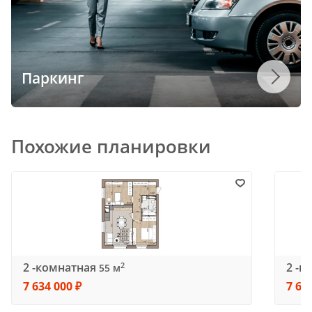
Паркинг
Похожие планировки
2 -комнатная
2 -к
2
55 м
7 634 000 ₽
7 63