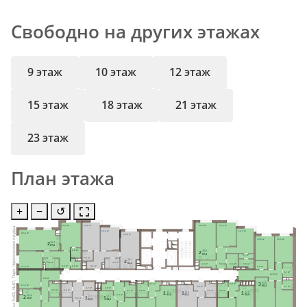
Свободно на других этажах
9 этаж
10 этаж
12 этаж
15 этаж
18 этаж
21 этаж
23 этаж
План этажа
+
−
↺
14,9 м²
13,8 м²
21,4 м²
13,1 м²
Школы №63, №67, Парк Черезовские пруды
12,3 м²
13,7 м²
22,8 м²
18,8 м²
14,6 м²
13,5 м²
2
26,3
67,0
2,8 м²
2
26,8
67,5
2,1 м²
3,0 м²
2
26,1
Ст.М.
Ст.М.
Ст.М.
4,2 м²
4,4 м²
61,4
3,2 м²
5,8 м²
4,6 м²
3,6 м²
8,4 м²
2,5 м²
9,1 м²
11,4 м²
3,0 м²
4,1 м²
12,9 м²
Ст.М.
9,6 м²
3
44,5
4,1 м²
3,9 м²
Ст.М.
Ст.М.
Ст.М.
Ст.М.
Ст.М.
Ст.М.
11,2 м²
90,4
4,4 м²
2,7 м²
2,7 м²
2,5 м²
4,4 м²
4,4 м²
4,2 м²
4,5 м²
4,5 м²
4,2 м²
1
1
1
13,1
13,1
12,8
41,8
42,1
38,9
5,4 м²
2
22,4
1
1
12,2
12,1
5,1 м²
55,0
39,9
39,6