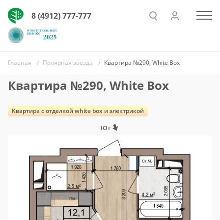
8 (4912) 777-777
Главная
Полярная звезда
Квартира №290, White Box
Квартира №290, White Box
Квартира c отделкой white box и электрикой
Юг