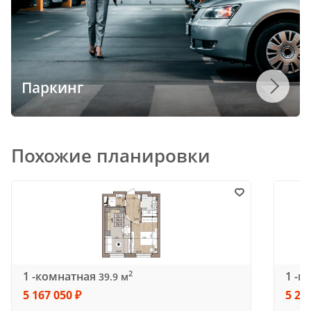
Паркинг
Похожие планировки
1 -комнатная
1 -к
2
39.9 м
5 167 050 ₽
5 20