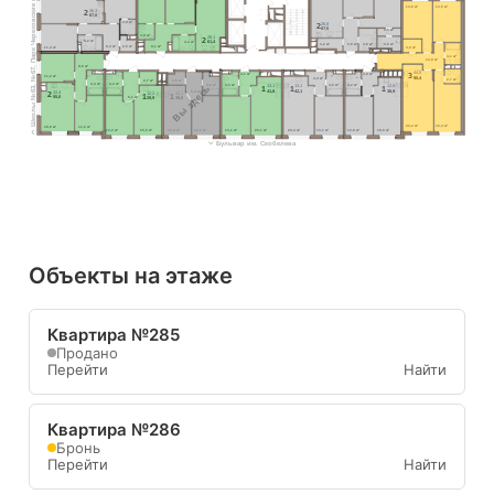
Школы №63, №67, Парк Черезовские пруды
14,6 м²
13,5 м²
26,3
2
67,0
2,8 м²
26,8
2
67,5
2,1 м²
3,0 м²
26,1
2
Ст.М.
Ст.М.
Ст.М.
4,2 м²
4,4 м²
61,4
3,2 м²
5,8 м²
4,6 м²
3,6 м²
8,4 м²
2,5 м²
9,1 м²
11,4 м²
3,0 м²
4,1 м²
12,9 м²
Ст.М.
9,6 м²
44,5
3
4,1 м²
3,9 м²
Ст.М.
Ст.М.
Ст.М.
Ст.М.
Ст.М.
11,2 м²
Ст.М.
90,4
4,4 м²
2,7 м²
2,7 м²
2,5 м²
4,4 м²
4,4 м²
Вы здесь
4,2 м²
4,5 м²
4,5 м²
4,2 м²
13,1
13,1
12,8
1
1
1
41,8
42,1
38,9
5,4 м²
22,4
2
12,2
12,1
1
1
5,1 м²
55,0
39,9
39,6
23,2 м²
16,4 м²
18,6 м²
11,2 м²
12,2 м²
15,5 м²
15,4 м²
12,1 м²
13,1 м²
20,1 м²
20,4 м²
13,1 м²
12,8 м²
18,0 м²
Бульвар им. Скобелева
Объекты на этаже
Квартира №285
Продано
Перейти
Найти
Квартира №286
Бронь
Перейти
Найти