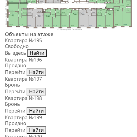
Школы №63, №67, Парк Черезовские пруды
61,4
3,2 м²
5,8 м²
4,6 м²
3,6 м²
8,4 м²
2,5 м²
9,1 м²
11,4 м²
3,0 м²
4,1 м²
12,9 м²
Ст.М.
9,6 м²
3
44,5
4,1 м²
3,9 м²
Ст.М.
Ст.М.
Ст.М.
Ст.М.
Ст.М.
Ст.М.
11,2 м²
90,4
4,4 м²
2,7 м²
2,7 м²
2,5 м²
4,4 м²
4,4 м²
4,2 м²
4,5 м²
4,5 м²
4,2 м²
1
1
1
13,1
13,1
12,8
41,8
42,1
38,9
5,4 м²
2
22,4
1
1
12,2
12,1
5,1 м²
55,0
39,9
39,6
23,2 м²
16,4 м²
18,6 м²
11,2 м²
12,2 м²
15,5 м²
15,4 м²
12,1 м²
13,1 м²
20,1 м²
20,4 м²
13,1 м²
12,8 м²
18,0 м²
Бульвар им. Скобелева
Объекты на этаже
Квартира №195
Свободно
Вы здесь
Найти
Квартира №196
Продано
Перейти
Найти
Квартира №197
Бронь
Перейти
Найти
Квартира №198
Бронь
Перейти
Найти
Квартира №199
Продано
Перейти
Найти
Квартира №200