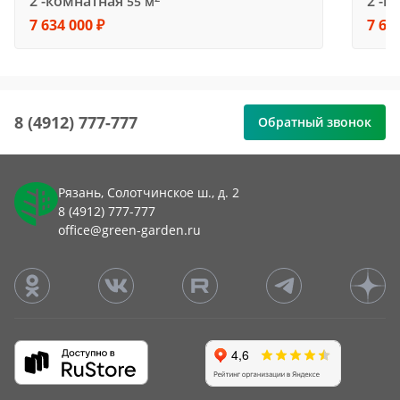
2 -комнатная
2 -к
55 м
7 634 000 ₽
7 63
8 (4912) 777-777
Обратный звонок
Рязань, Солотчинское ш., д. 2
8 (4912) 777-777
office@green-garden.ru