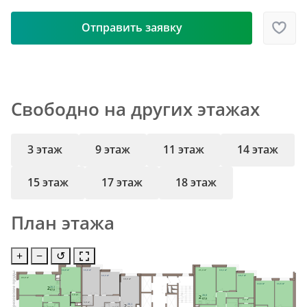
Отправить заявку
Свободно на других этажах
3 этаж
9 этаж
11 этаж
14 этаж
15 этаж
17 этаж
18 этаж
План этажа
+
−
↺
14,9 м²
13,8 м²
21,4 м²
13,1 м²
12,3 м²
13,7 м²
22,8 м²
18,8 м²
14,6 м²
13,5 м²
2
26,3
67,0
2,8 м²
2
26,8
67,5
2,1 м²
3,0 м²
2
26,1
Ст.М.
Ст.М.
Ст.М.
4,2 м²
4,4 м²