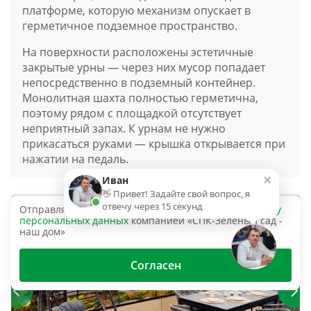
платформе, которую механизм опускает в
герметичное подземное пространство.
На поверхности расположены эстетичные
закрытые урны — через них мусор попадает
непосредственно в подземный контейнер.
Монолитная шахта полностью герметична,
поэтому рядом с площадкой отсутствует
неприятный запах. К урнам не нужно
прикасаться руками — крышка открывается при
нажатии на педаль.
×
Иван
👋 Привет! Задайте свой вопрос, я
отвечу через 15 секунд
Отправляя эту форму, вы даёте согласие на
обработку
персональных данных
компанией «СПК-Зеленый сад -
наш дом»
Согласен