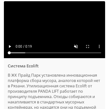
Система Ecolift
В ЖК Прайд Парк установлена инновационная
платформа сбора мусора, аналогов которой нет
в Рязани. Утилизационная система Ecolift от
производителя PANDA LIFT работает по
принципу подъемника. Отходы собираются и
накапливается в стандартных мусорных
контейнерах, но находятся они на подъемной