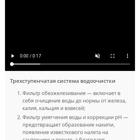
Трехступенчатая система водоочистки
Фильтр обезжелезивания — включает в
себя очищение воды до нормы от железа,
калия, кальция и взвесей;
Фильтр умягчения воды и коррекции pH —
предотвращает образование накипи,
появление известкового налета на
сантехнике и посуде, а благодаря