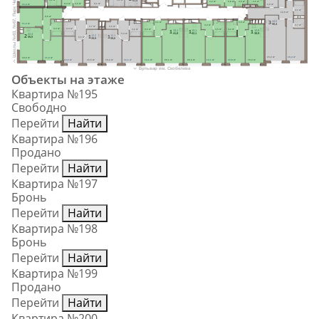
Школы №63, №67, Парк Черезовские пруды
61,4
3,2 м²
5,8 м²
4,6 м²
3,6 м²
8,4 м²
2,5 м²
9,1 м²
11,4 м²
3,0 м²
4,1 м²
12,9 м²
Ст.М.
9,6 м²
3
44,5
4,1 м²
3,9 м²
Ст.М.
Ст.М.
Ст.М.
Ст.М.
Ст.М.
Ст.М.
11,2 м²
90,4
4,4 м²
2,7 м²
2,7 м²
2,5 м²
4,4 м²
4,4 м²
4,2 м²
4,5 м²
4,5 м²
4,2 м²
1
1
1
13,1
13,1
12,8
41,8
42,1
38,9
5,4 м²
2
22,4
1
1
12,2
12,1
5,1 м²
55,0
39,9
39,6
23,2 м²
16,4 м²
18,6 м²
11,2 м²
12,2 м²
15,5 м²
15,4 м²
12,1 м²
13,1 м²
20,1 м²
20,4 м²
13,1 м²
12,8 м²
18,0 м²
Бульвар им. Скобелева
Объекты на этаже
Квартира №195
Свободно
Перейти
Найти
Квартира №196
Продано
Перейти
Найти
Квартира №197
Бронь
Перейти
Найти
Квартира №198
Бронь
Перейти
Найти
Квартира №199
Продано
Перейти
Найти
Квартира №200