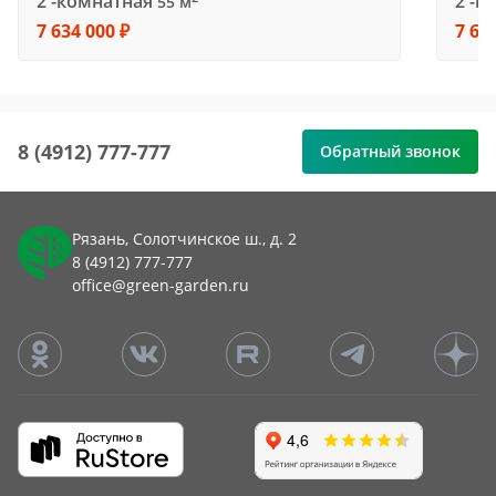
2 -комнатная
2 -к
55 м
7 634 000 ₽
7 63
8 (4912) 777-777
Обратный звонок
Рязань, Солотчинское ш., д. 2
8 (4912) 777-777
office@green-garden.ru