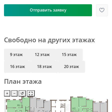
Отправить заявку
Свободно на других этажах
9 этаж
12 этаж
15 этаж
16 этаж
18 этаж
20 этаж
План этажа
+
−
↺
14,9 м²
13,8 м²
21,4 м²
13,1 м²
12,3 м²
13,7 м²
22,8 м²
18,8 м²
14,6 м²
13,5 м²
2
26,3
67,0
2,8 м²
2
26,8
67,5
2,1 м²
3,0 м²
2
26,1
Ст.М.
Ст.М.
Ст.М.
4,2 м²
4,4 м²