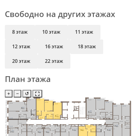
Свободно на других этажах
8 этаж
10 этаж
11 этаж
12 этаж
16 этаж
18 этаж
20 этаж
22 этаж
План этажа
+
−
↺
14,9 м²
13,8 м²
21,4 м²
13,1 м²
Школы №63, №67, Парк Черезовские пруды
12,3 м²
13,7 м²
22,8 м²
18,8 м²
14,6 м²
13,5 м²
2
26,3
67,0
2,8 м²
2
26,8
67,5
2,1 м²
3,0 м²
2
26,1
Ст.М.
Ст.М.
Ст.М.
4,2 м²
4,4 м²
61,4
3,2 м²
5,8 м²
4,6 м²
3,6 м²
8,4 м²
2,5 м²
9,1 м²
11,4 м²
3,0 м²
4,1 м²
12,9 м²
Ст.М.
9,6 м²
3
44,5
4,1 м²
3,9 м²
Ст.М.
Ст.М.
Ст.М.
Ст.М.
Ст.М.
Ст.М.
11,2 м²
90,4
4,4 м²
2,7 м²
2,7 м²
2,5 м²
4,4 м²
4,4 м²
4,2 м²
4,5 м²
4,5 м²
4,2 м²
1
1
1
13,1
13,1
12,8
41,8
42,1
38,9
5,4 м²
2
22,4
1
1
12,2
12,1
5,1 м²
55,0
39,9
39,6