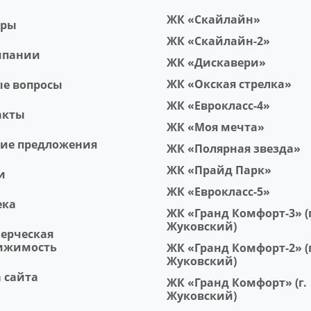
ЖК «Скайлайн»
еры
ЖК «Скайлайн-2»
мпании
ЖК «Дискавери»
ЖК «Окская стрелка»
ые вопросы
ЖК «Еврокласс-4»
акты
ЖК «Моя мечта»
чие предложения
ЖК «Полярная звезда»
ЖК «Прайд Парк»
и
ЖК «Еврокласс-5»
ека
ЖК «Гранд Комфорт-3» (г
Жуковский)
ерческая
ижимость
ЖК «Гранд Комфорт-2» (г
Жуковский)
 сайта
ЖК «Гранд Комфорт» (г.
Жуковский)