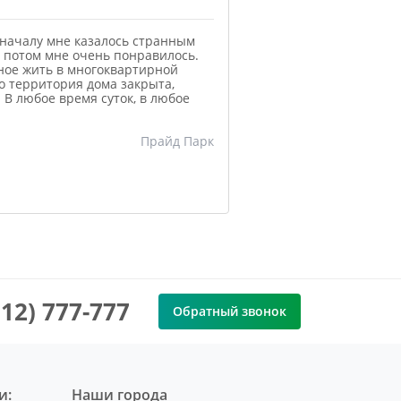
началу мне казалось странным
о потом мне очень понравилось.
ное жить в многоквартирной
то территория дома закрыта,
 В любое время суток, в любое
Прайд Парк
912) 777-777
Обратный звонок
и:
Наши города