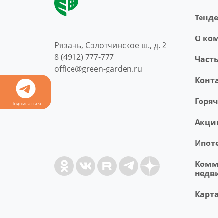
Тенд
O ко
Рязань, Солотчинское ш., д. 2
8 (4912) 777-777
Част
office@green-garden.ru
Конт
Горя
Подписаться
Акци
Ипот
Комм
недв
Карта