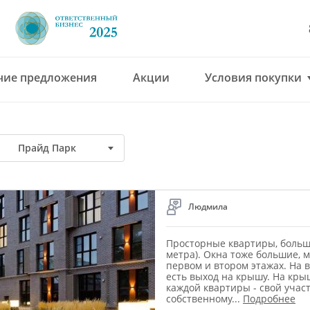
чие предложения
Акции
Условия покупки
8 (4912) 777-777
office@green-gar
Прайд Парк
Людмила
Просторные квартиры, большо
метра). Окна тоже большие, 
первом и втором этажах. На 
есть выход на крышу. На кры
каждой квартиры - свой учас
собственному
...
Подробнее