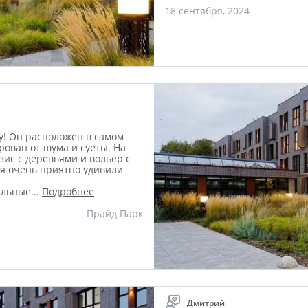
18 сентября, 2024
у! Он расположен в самом
рован от шума и суеты. На
зис с деревьями и вольер с
ня очень приятно удивили
уальные
...
Подробнее
Прайд Парк
Дмитрий