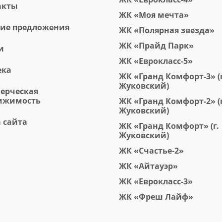
акты
ЖК «Моя мечта»
чие предложения
ЖК «Полярная звезда»
ЖК «Прайд Парк»
и
ЖК «Еврокласс-5»
ека
ЖК «Гранд Комфорт-3» (г
Жуковский)
ерческая
ижимость
ЖК «Гранд Комфорт-2» (г
Жуковский)
 сайта
ЖК «Гранд Комфорт» (г.
Жуковский)
ЖК «Счастье-2»
ЖК «Айтауэр»
ЖК «Еврокласс-3»
ЖК «Фреш Лайф»