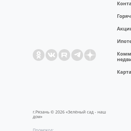
Конт
Горя
Акци
Ипот
Комм
недв
Карта
г.Рязань © 2026 «Зелёный сад - наш
дом»
Промокод: