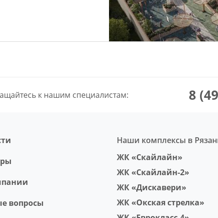
8 (4
ащайтесь к нашим специалистам:
сти
Наши комплексы в Рязан
ЖК «Скайлайн»
еры
ЖК «Скайлайн-2»
мпании
ЖК «Дискавери»
ЖК «Окская стрелка»
ые вопросы
ЖК «Еврокласс-4»