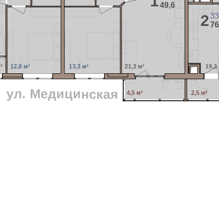
1
49,6
2
33
76
²
12,8 м²
13,3 м²
21,3 м²
19,3
ул. Медицинская
4,5 м²
2,5 м²