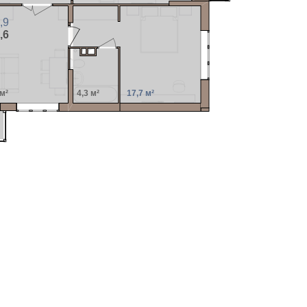
,9
,6
 м²
4,3 м²
17,7 м²