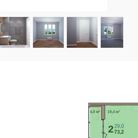
4,0 м²
19,4 м²
2
29,0
73,2