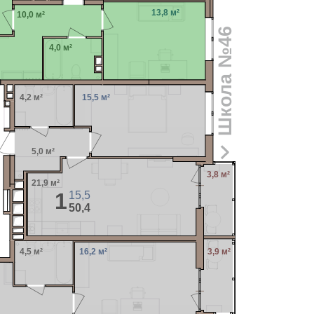
13,8 м²
10,0 м²
Школа №46
4,0 м²
4,2 м²
15,5 м²
5,0 м²
3,8 м²
21,9 м²
1
15,5
50,4
4,5 м²
16,2 м²
3,9 м²