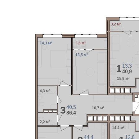
3,2 м²
14,3 м²
3,6 м²
13,5 м²
1
13,3
40,9
15,8 м²
4,3 м²
3
40,5
16,7 м²
86,4
2,2 м²
14,4 м²
12,8
44,4