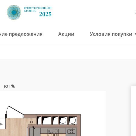
чие предложения
Акции
Условия покупки
8 (4912) 777-777
office@green-gar
Юг