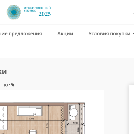
чие предложения
Акции
Условия покупки
8 (4912) 777-777
office@green-gar
ки
Юг