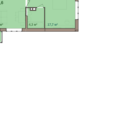
,6
 м²
4,3 м²
17,7 м²