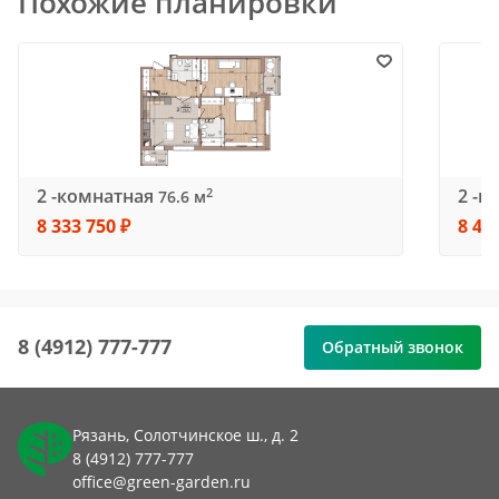
Похожие планировки
2 -комнатная
2 -к
2
76.6 м
8 333 750 ₽
8 41
8 (4912) 777-777
Обратный звонок
Рязань, Солотчинское ш., д. 2
8 (4912) 777-777
office@green-garden.ru