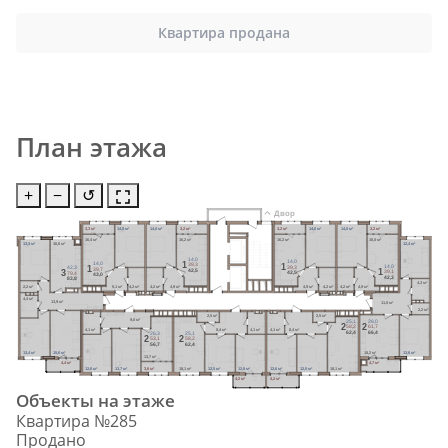
Квартира продана
План этажа
+
−
↺
Двор
3,3 м²
14,0 м²
14,0 м²
3,2 м²
3,2 м²
14,0 м²
14,0 м²
3,2 м²
16,4 м²
16,2 м²
16,2 м²
16,0 м²
13,3 м²
16,6 м²
12,4 м²
14,0
14,0
1
14,0
1
39,3
14,0
1
39,3
42,3
39,7
1
42,5
3
39,1
42,5
79,4
43,0
42,3
83,8
4,3 м²
2,2 м²
5,1 м²
4,2 м²
4,2 м²
4,9 м²
4,9 м²
4,2 м²
4,2 м²
4,9 м²
4,4 м²
13,9 м²
11,0 м²
2,2 м²
2,5 м²
2,5 м²
9,0 м²
25,1
26,0
2
2
58,2
61,7
4,1 м²
8,4 м²
4,1 м²
4,1 м²
8,4 м²
62,4
66,4
26,3
25,1
2
2
53,1
58,2
56,7
62,4
13,4 м²
15,6 м²
18,2 м²
13,6 м²
13,7 м²
4,4 м²
4,7 м²
12,6 м²
13,7 м²
3,6 м²
18,1 м²
12,5 м²
12,8 м²
12,6 м²
12,5 м²
18,1 м²
4,2 м²
4,2 м²
Объекты на этаже
Квартира №285
Продано