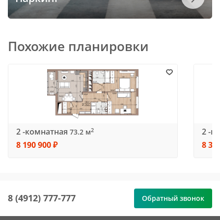
Похожие планировки
2 -комнатная
2 -к
2
73.2 м
8 190 900 ₽
8 33
8 (4912) 777-777
Обратный звонок