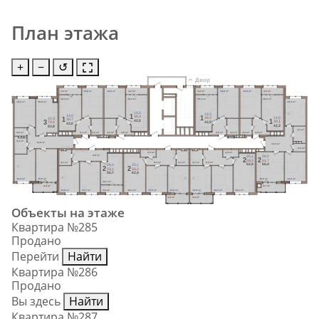
План этажа
+
−
↺
Двор
3,3 м²
14,0 м²
14,0 м²
3,2 м²
3,2 м²
14,0 м²
14,0 м²
3,2 м²
16,4 м²
16,2 м²
16,2 м²
16,0 м²
13,3 м²
16,6 м²
12,4 м²
14,0
14,0
1
14,0
1
39,3
14,0
1
39,3
42,3
39,7
1
42,5
3
39,1
42,5
79,4
43,0
42,3
83,8
4,3 м²
2,2 м²
5,1 м²
4,2 м²
4,2 м²
4,9 м²
4,9 м²
4,2 м²
4,2 м²
4,9 м²
4,4 м²
13,9 м²
11,0 м²
2,2 м²
2,5 м²
2,5 м²
9,0 м²
25,1
26,0
2
2
58,2
61,7
4,1 м²
8,4 м²
4,1 м²
4,1 м²
8,4 м²
62,4
66,4
26,3
25,1
2
2
53,1
58,2
56,7
62,4
13,4 м²
15,6 м²
18,2 м²
13,6 м²
13,7 м²
4,4 м²
4,7 м²
12,6 м²
13,7 м²
3,6 м²
18,1 м²
12,5 м²
12,8 м²
12,6 м²
12,5 м²
18,1 м²
4,2 м²
4,2 м²
Объекты на этаже
Квартира №285
Продано
Перейти
Найти
Квартира №286
Продано
Вы здесь
Найти
Квартира №287