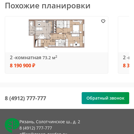
Похожие планировки
2 -комнатная
2 -к
2
73.2 м
8 190 900 ₽
8 33
8 (4912) 777-777
Обратный звонок
Рязань, Солотчинское ш., д. 2
8 (4912) 777-777