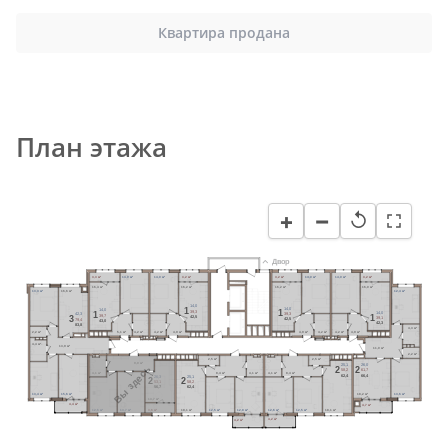
Квартира продана
План этажа
−
+
↺
Двор
3,3 м²
14,0 м²
14,0 м²
3,2 м²
3,2 м²
14,0 м²
14,0 м²
3,2 м²
16,4 м²
16,2 м²
16,2 м²
16,0 м²
13,3 м²
16,6 м²
12,4 м²
14,0
14,0
1
14,0
1
39,3
14,0
1
39,3
42,3
39,7
1
42,5
3
39,1
42,5
79,4
43,0
42,3
83,8
4,3 м²
2,2 м²
5,1 м²
4,2 м²
4,2 м²
4,9 м²
4,9 м²
4,2 м²
4,2 м²
4,9 м²
4,4 м²
13,9 м²
11,0 м²
2,2 м²
2,5 м²
2,5 м²
9,0 м²
25,1
26,0
Вы здесь
2
2
58,2
61,7
4,1 м²
8,4 м²
4,1 м²
4,1 м²
8,4 м²
62,4
66,4
26,3
25,1
2
2
53,1
58,2
56,7
62,4
13,4 м²
15,6 м²
18,2 м²
13,6 м²
13,7 м²
4,4 м²
4,7 м²
12,6 м²
13,7 м²
3,6 м²
18,1 м²
12,5 м²
12,8 м²
12,6 м²
12,5 м²
18,1 м²
4,2 м²
4,2 м²