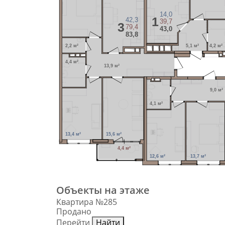
14,0
1
42,3
39,7
3
79,4
43,0
83,8
2,2 м²
5,1 м²
4,2 м²
4,4 м²
13,9 м²
9,0 м²
4,1 м²
13,4 м²
15,6 м²
4,4 м²
12,6 м²
13,7 м²
Объекты на этаже
Квартира №285
Продано
Перейти
Найти