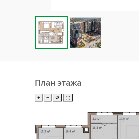
План этажа
+
−
↺
3,3 м²
14,0 м²
16,4 м²
13,3 м²
16,6 м²