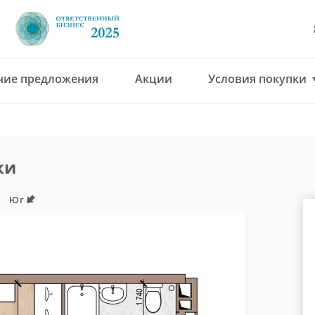
чие предложения
Акции
Условия покупки
8 (4912) 777-777
office@green-gar
ки
Юг