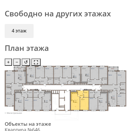
Свободно на других этажах
4 этаж
План этажа
+
−
↺
4,7 м²
18,1 м²
12,5 м²
12,3 м²
12,3 м²
12,5 м²
18,1 м²
17,5 м²
13,7 м²
12,6 м²
4,4 м²
26,3
2
24,8
2
13,6 м²
18,2 м²
15,6 м²
13,4 м²
56,9
24,8
2
26,0
57,9
2
57,9
61,7
4,1 м²
4,1 м²
4,1 м²
66,4
8,4 м²
9,0 м²
2,5 м²
8,4 м²
2,5 м²
4,4 м²
2,2 м²
11,0 м²
13,9 м²
2,2 м²
4,9 м²
4,2 м²
4,2 м²
4,9 м²
4,2 м²
4,2 м²
5,1 м²
16,6 м²
4,3 м²
19,7 м²
19,7 м²
4,9 м²
42,3
13,3 м²
3
79,4
12,4 м²
19,5 м²
14,0 м²
20,0 м²
83,8
14,0 м²
14,0 м²
14,0 м²
14,0
14,0
14,0
14,0
1
1
1
1
42,6
42,8
42,8
43,3
Магистральная
Объекты на этаже
Квартира №646