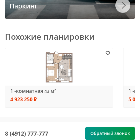
Паркинг
Похожие планировки
1 -комнатная
1 -к
2
43 м
4 923 250 ₽
5 03
8 (4912) 777-777
Обратный звонок