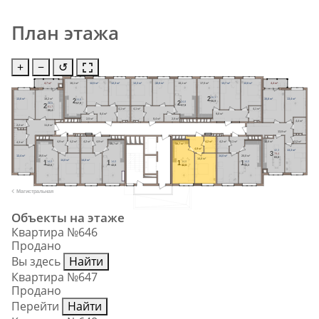
План этажа
+
−
↺
4,7 м²
18,1 м²
12,5 м²
12,3 м²
12,3 м²
12,5 м²
18,1 м²
17,5 м²
13,7 м²
12,6 м²
4,4 м²
26,3
2
24,8
2
13,6 м²
18,2 м²
15,6 м²
13,4 м²
56,9
24,8
2
26,0
57,9
2
57,9
61,7
4,1 м²
4,1 м²
4,1 м²
66,4
8,4 м²
9,0 м²
2,5 м²
8,4 м²
2,5 м²
4,4 м²
2,2 м²
11,0 м²
13,9 м²
2,2 м²
4,9 м²
4,2 м²
4,2 м²
4,9 м²
4,2 м²
4,2 м²
5,1 м²
16,6 м²
4,3 м²
19,7 м²
19,7 м²
4,9 м²
42,3
13,3 м²
3
79,4
12,4 м²
19,5 м²
14,0 м²
20,0 м²
83,8
14,0 м²
14,0 м²
14,0 м²
14,0
14,0
14,0
14,0
1
1
1
1
42,6
42,8
42,8
43,3
Магистральная
Объекты на этаже
Квартира №646
Продано
Вы здесь
Найти
Квартира №647
Продано
Перейти
Найти