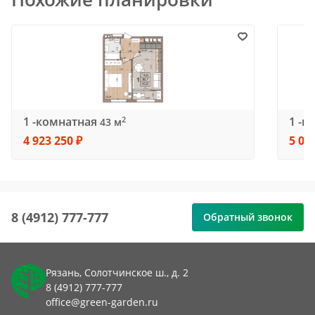
1 -комнатная
1 -к
2
43 м
4 923 250 ₽
5 03
8 (4912) 777-777
Обратный звонок
Рязань, Солотчинское ш., д. 2
8 (4912) 777-777
office@green-garden.ru