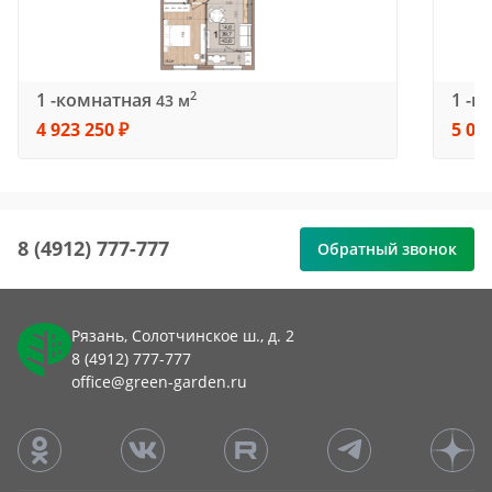
1 -комнатная
1 -к
2
43 м
4 923 250 ₽
5 03
8 (4912) 777-777
Обратный звонок
Рязань, Солотчинское ш., д. 2
8 (4912) 777-777
office@green-garden.ru