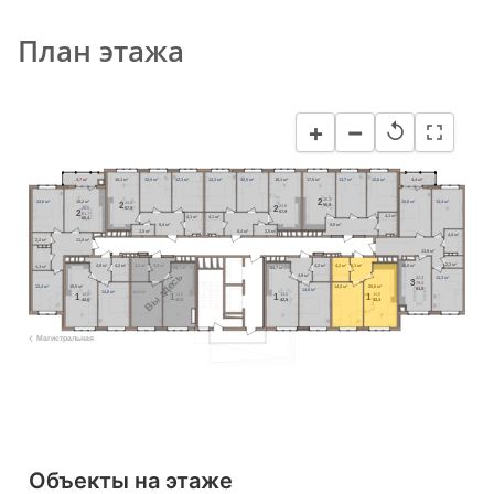
План этажа
−
+
↺
4,7 м²
18,1 м²
12,5 м²
12,3 м²
12,3 м²
12,5 м²
18,1 м²
17,5 м²
13,7 м²
12,6 м²
4,4 м²
2
26,3
2
24,8
13,6 м²
18,2 м²
15,6 м²
13,4 м²
56,9
2
24,8
26,0
57,9
2
57,9
61,7
4,1 м²
4,1 м²
4,1 м²
66,4
8,4 м²
9,0 м²
2,5 м²
8,4 м²
2,5 м²
4,4 м²
2,2 м²
11,0 м²
13,9 м²
2,2 м²
16,6 м²
4,9 м²
4,2 м²
4,2 м²
4,9 м²
4,2 м²
4,2 м²
5,1 м²
4,3 м²
19,7 м²
19,7 м²
Вы здесь
4,9 м²
42,3
13,3 м²
3
79,4
12,4 м²
19,5 м²
14,0 м²
20,0 м²
83,8
14,0 м²
14,0 м²
14,0 м²
1
1
1
1
14,0
14,0
14,0
14,0
42,6
42,8
42,8
43,3
Магистральная
Объекты на этаже