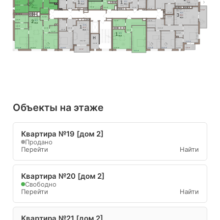
1
1
12,6
12,2
71,0
3,9 м²
41,2
43,1
2
25,2
6,3 м²
5,5 м²
4,1 м²
4,5 м²
68,8
4,5 м²
8,4 м²
4,5 м²
5,5 м²
20,7 м²
7,5 м²
2,3 м²
4,7 м²
40,5
3
86,6
2,3 м²
4,4 м²
96,9
5,5 м²
2
26,0
3,8 м²
5,0 м²
69,8
12,8
1
3,9 м²
40,9
10,6 м²
6,3 м²
4,8 м²
4,6 м²
45,8
8,3 м²
3,0 м²
2,2 м²
1
19,5
50,6
H
18,7 м²
13,6 м²
6,4 м²
4,4 м²
2,9 м²
14,1 м²
22,8 м²
11,9 м²
12,8 м²
17,8 м²
14,0 м²
12,8 м²
4,9 м²
19,5 м²
Объекты на этаже
Квартира №19 [дом 2]
Продано
Перейти
Найти
Квартира №20 [дом 2]
Свободно
Перейти
Найти
Квартира №21 [дом 2]