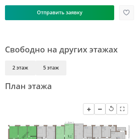
Отправить заявку
Свободно на других этажах
2 этаж
5 этаж
План этажа
−
+
↺
Дом 1
18,8 м²
22,1 м²
Набережная
13,5 м²
22,6 м²
11,7 м²
12,6 м²
19,5 м²
14,9 м²
12,2 м²
12,9 м²
12,3 м²
3,4 м²
4,1 м²
Вы здесь
20,7 м²
1
14,9
43,3
25,2
3,0 м²
2
4,6 м²
4,3 м²
66,9