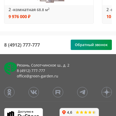
2 -комнатная
2 -к
2
68.8 м
9 976 000 ₽
10 0
8 (4912) 777-777
Обратный звонок
Рязань, Солотчинское ш., д. 2
8 (4912) 777-777
office@green-garden.ru