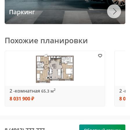
Паркинг
Похожие планировки
2 -комнатная
2 -к
2
65.3 м
8 031 900 ₽
8 06