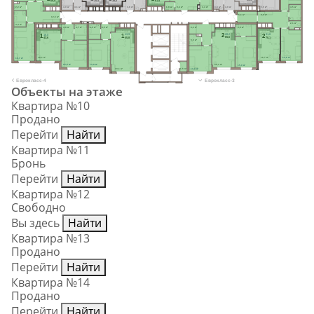
ПМ
ПМ
ПМ
ПМ
ПМ
2,2 м²
4,0 м²
4,1 м²
3,8 м²
1,9 м²
9,4 м²
4,4 м²
3,6 м²
4,9 м²
5,5 м²
4,5 м²
Ст.М.
Ст.М.
Ст.М.
5,1 м²
9,9 м²
12,5 м²
Ст.М.
2,1 м²
4,4 м²
Ст.М.
Ст.М.
4,8 м²
4,7 м²
4,3 м²
4,5 м²
8,2 м²
5,9 м²
ПМ
ПМ
ПМ
ПМ
28,2
13,9
31,8
2
1
16,0
2
1
Ст.М.
65,6
45,8
70,1
43,6
3,0 м²
16,7 м²
14,8 м²
18,1 м²
16,7 м²
16,0 м²
13,9 м²
20,3 м²
15,0 м²
23,1 м²
1,6 м²
13,2 м²
Еврокласс-4
Еврокласс-3
Объекты на этаже
Квартира №10
Продано
Перейти
Найти
Квартира №11
Бронь
Перейти
Найти
Квартира №12
Свободно
Вы здесь
Найти
Квартира №13
Продано
Перейти
Найти
Квартира №14
Продано
Перейти
Найти