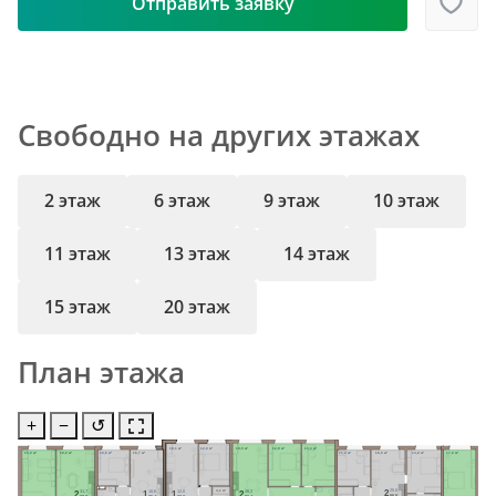
Отправить заявку
Свободно на других этажах
2 этаж
6 этаж
9 этаж
10 этаж
11 этаж
13 этаж
14 этаж
15 этаж
20 этаж
План этажа
+
−
↺
18,1 м²
12,0 м²
19,5 м²
12,9 м²
13,3 м²
15,0 м²
19,0 м²
10,6 м²
16,7 м²
11,2 м²
16,5 м²
13,8 м²
17,0 м²
25,0
Ст.М.
4,1 м²
31,7
10,6
12,0
26,2
2
Ст.М.
2
1
1
2
55,5
69,8
35,4
38,0
61,4