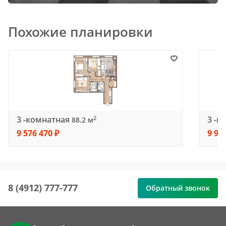
Похожие планировки
3 -комнатная
3 -к
2
88.2 м
9 576 470 ₽
9 99
8 (4912) 777-777
Обратный звонок