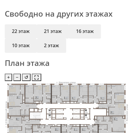
Свободно на других этажах
22 этаж
21 этаж
16 этаж
10 этаж
2 этаж
План этажа
+
−
↺
Вишневая улица
14,7 м²
5,2 м²
14,9 м²
19,3 м²
10,1 м²
12,9 м²
20,1 м²
19,5 м²
12,5 м²
12,5 м²
20,1 м²
4,6 м²
14,5 м²
3,6 м²
12,2 м²
3,1 м²
22,2 м²
29,1
2
25,2
2
12,9
1
4,4 м²
12,5
1
4,4 м²
4,3 м²
4,3 м²
12,5
1
4,8 м²
4,5 м²
75,7
59,7
42,3
40,7
41,3
2,2 м²
2-й Мервинский проезд
5,5 м²
6,8 м²
23,9 м²
Вишневая улица
12,8 м²
14,3 м²
14,4 м²
H
H
26,7
2
3,2 м²
3,4 м²
75,3
H
H
3,4 м²
3,2 м²
24,8 м²
3,2 м²
3,4 м²
43,0
44,2
3
3
18,0 м²
3,0 м²
4,0 м²
4,2 м²
88,2
96,4
16,5 м²
14,1 м²
3,6 м²
4,6 м²
2,0 м²
8,6 м²
5,3 м²
4,6 м²
4,5 м²
13,2 м²
30,0
14,1
13,7
2
1
1
4,2 м²
69,1
45,3
43,2
4,3 м²
4,5 м²