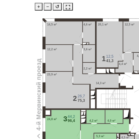
+
−
↺
14,5 м²
4,6 м²
20,1 м²
12,5 м²
12,2 м²
3,6 м²
12,5
4
1
4-й Мервинский проезд
41,3
4,4 м²
2,2 м²
23,9 м²
14,3 м²
26,7
2
75,3
44,2
3
24,8 м²
96,4
4,2 м²
4,0 м²
5,3 м²
4,5 м²