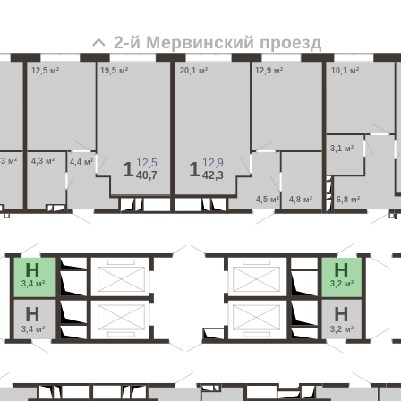
2-й Мервинский проезд
12,5 м²
19,5 м²
20,1 м²
12,9 м²
10,1 м²
3,1 м²
12,5
12,9
,3 м²
4,3 м²
1
1
4,4 м²
40,7
42,3
6,8 м²
4,5 м²
4,8 м²
H
H
3,4 м²
3,2 м²
H
H
3,4 м²
3,2 м²