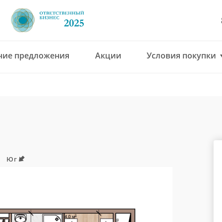
чие предложения
Акции
Условия покупки
8 (4912) 777-777
office@green-gar
Юг