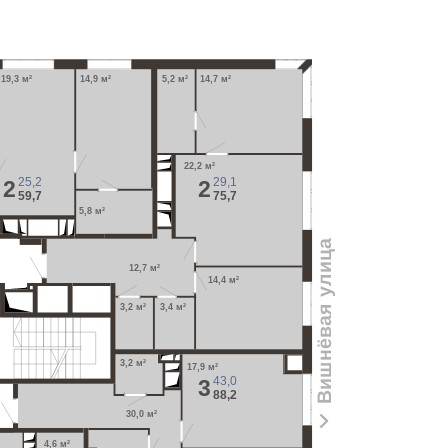
19,3 м²
14,9 м²
5,2 м²
14,7 м²
22,2 м²
25,2
29,1
2
2
59,7
75,7
5,8 м²
Вишнёвая улица
12,7 м²
14,4 м²
3,2 м²
3,4 м²
3,2 м²
17,9 м²
43,0
3
88,2
30,0 м²
4,6 м²