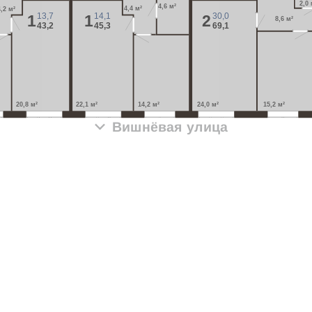
2,0 
4,6 м²
4,4 м²
4,2 м²
13,7
14,1
30,0
1
1
2
8,6 м²
43,2
45,3
69,1
20,8 м²
22,1 м²
14,2 м²
24,0 м²
15,2 м²
Вишнёвая улица