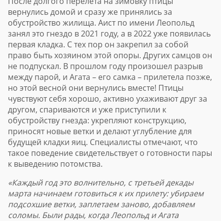
После долгого перелёта на зимовку птицы
вернулись домой и сразу же принялись за
обустройство жилища. Аист по имени Леопольд
занял это гнездо в 2021 году, а в 2022 уже появилась
первая кладка. С тех пор он закрепил за собой
право быть хозяином этой опоры. Других самцов он
не подпускал. В прошлом году произошел разрыв
между парой, и Агата – его самка – прилетела позже,
но этой весной они вернулись вместе! Птицы
чувствуют себя хорошо, активно ухаживают друг за
другом, спариваются и уже приступили к
обустройству гнезда: укрепляют конструкцию,
приносят новые ветки и делают углубление для
будущей кладки яиц. Специалисты отмечают, что
такое поведение свидетельствует о готовности пары
к выведению потомства.
«Каждый год это волнительно, с третьей декады
марта начинаем готовиться к их прилету: убираем
подсохшие ветки, заплетаем заново, добавляем
соломы. Были рады, когда Леопольд и Агата