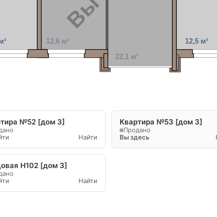
м²
12,6 м²
12,5 м²
22,1 м²
тира №52 [дом 3]
Квартира №53 [дом 3]
дано
Продано
йти
Найти
Вы здесь
овая Н102 [дом 3]
дано
йти
Найти