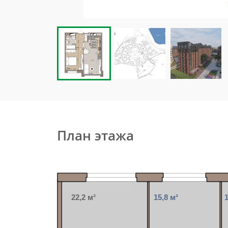
План этажа
22,2 м²
15,8 м²
1