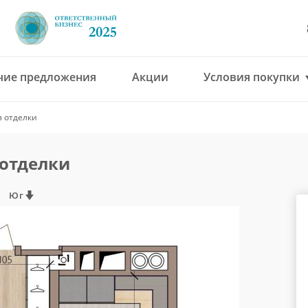
чие предложения
Акции
Условия покупки
8 (4912) 777-777
з отделки
office@green-gar
 отделки
Юг