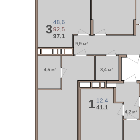
48,6
3
92,5
97,1
9,9 м²
4,5 м²
3,4 м²
12,4
1
41,1
4,2 м²