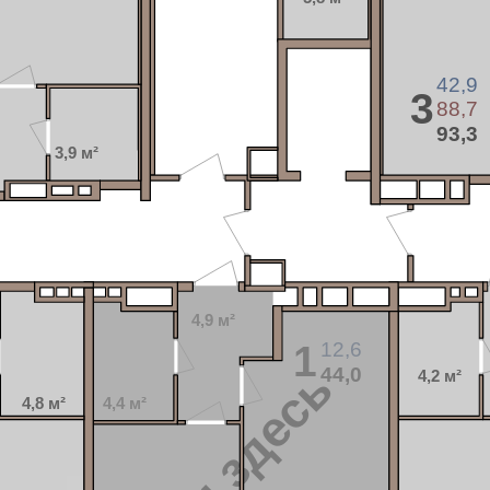
42,9
3
88,7
93,3
3,9 м²
4,9 м²
12,6
1
Вы здесь
44,0
4,2 м²
4,8 м²
4,4 м²