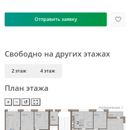
Отправить заявку
Свободно на других этажах
2 этаж
4 этаж
План этажа
+
−
↺
Набережная
18,2 м²
14,7 м²
13,7 м²
17,4 м²
11,8 м²
4,1 м²
H
5,8 м²
27,3
2
63,7
67,8
45,6