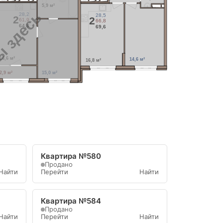
5,9 м²
 здесь
28,2
28,5
2
2
61,9
66,8
64,8
69,6
16,6 м²
14,6 м²
16,8 м²
2,9 м²
15,0 м²
Квартира №580
Продано
Найти
Перейти
Найти
Квартира №584
Продано
Найти
Перейти
Найти