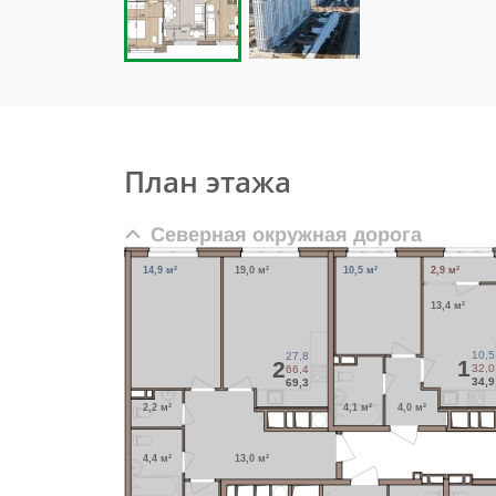
План этажа
Северная окружная дорога
14,9 м²
19,0 м²
10,5 м²
2,9 м²
13,4 м²
10,5
27,8
1
2
32,0
66,4
34,9
69,3
2,2 м²
4,1 м²
4,0 м²
4,4 м²
13,0 м²