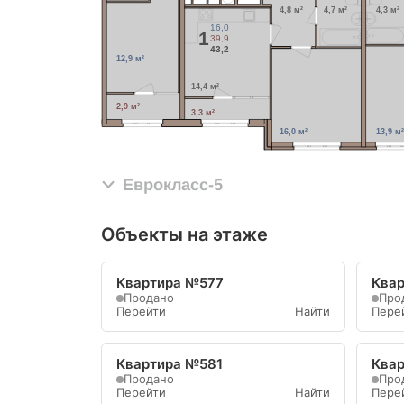
4,8 м²
4,7 м²
4,3 м²
16,0
1
39,9
43,2
12,9 м²
14,4 м²
2,9 м²
3,3 м²
16,0 м²
13,9 м²
Еврокласс-5
Объекты на этаже
Квартира №577
Ква
Продано
Про
Перейти
Найти
Пере
Квартира №581
Ква
Продано
Про
Перейти
Найти
Пере