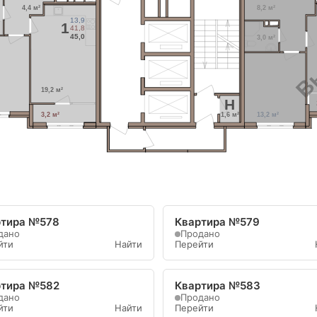
4,4 м²
8,2 м²
Вы
13,9
1
41,8
45,0
3,0 м²
19,2 м²
H
3,2 м²
1,6 м²
13,2 м²
ртира №578
Квартира №579
дано
Продано
йти
Найти
Перейти
ртира №582
Квартира №583
дано
Продано
йти
Найти
Перейти