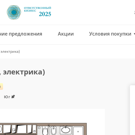
чие предложения
Акции
Условия покупки
8 (4912) 777-777
 электрика)
office@green-gar
, электрика)
й
Юг