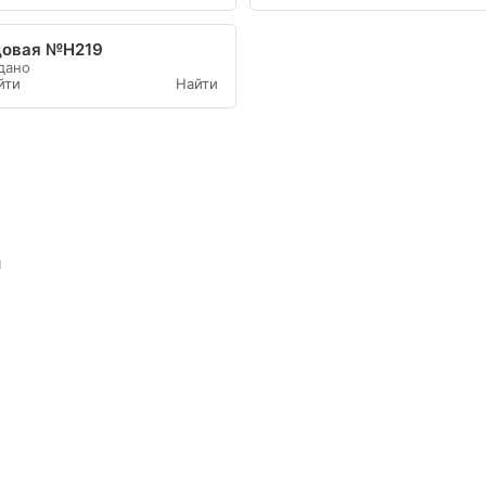
довая №Н219
дано
йти
Найти
а