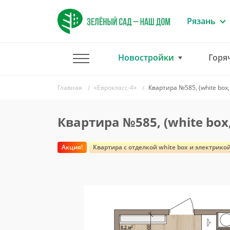
Рязань
Новостройки
Горя
Главная
«Еврокласс-4»
Квартира №585, (white box,
Квартира №585, (white box
Акция!
Квартира c отделкой white box и электрико