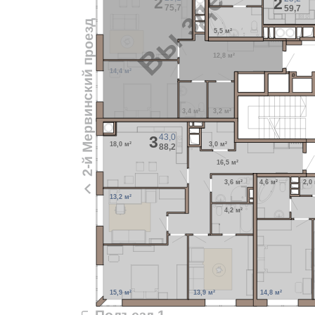
Вы здесь
2
2
75,7
59,7
2-й Мервинский проезд
5,5 м²
12,8 м²
14,4 м²
3,4 м²
3,2 м²
43,0
3
18,0 м²
3,0 м²
88,2
16,5 м²
3,6 м²
4,6 м²
2,0
13,2 м²
4,2 м²
15,9 м²
13,9 м²
14,8 м²
Подъезд 1