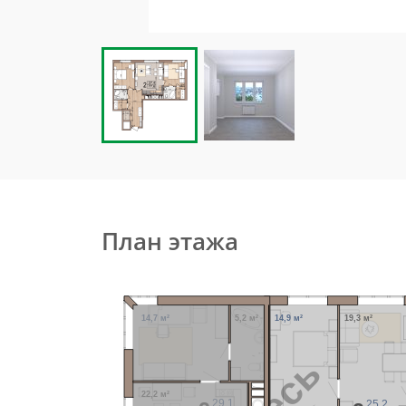
План этажа
14,7 м²
5,2 м²
14,9 м²
19,3 м²
22,2 м²
29,1
25,2