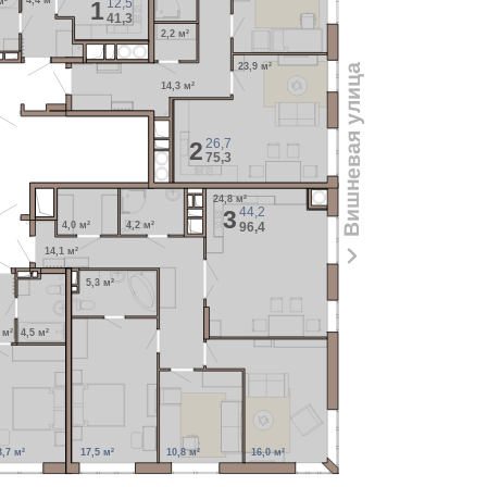
4,4 м²
12,5
м²
1
41,3
2,2 м²
23,9 м²
Вишневая улица
14,3 м²
26,7
2
75,3
24,8 м²
44,2
3
96,4
4,0 м²
4,2 м²
14,1 м²
5,3 м²
 м²
4,5 м²
3,7 м²
17,5 м²
10,8 м²
16,0 м²