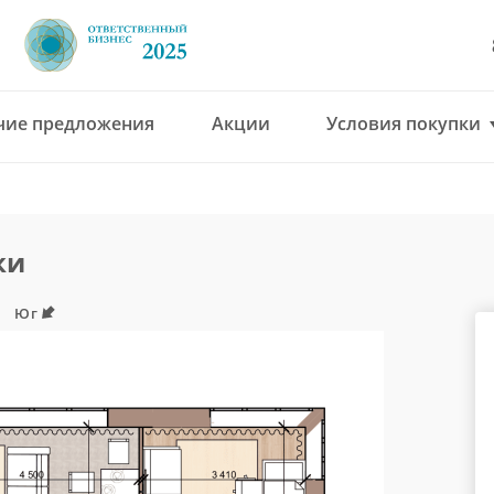
чие предложения
Акции
Условия покупки
8 (4912) 777-777
office@green-gar
ки
Юг