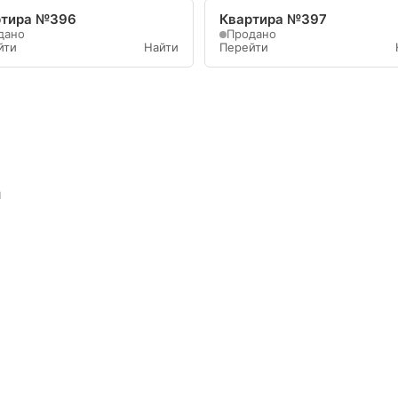
ртира №396
Квартира №397
дано
Продано
йти
Найти
Перейти
а