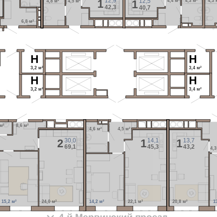
12,9
1
12,5
1
4,4 м²
4,3 м²
4,3 
4,8 м²
4,5 м²
42,3
40,7
6,8 м²
H
H
3,2 м²
3,4 м²
H
H
3,2 м²
3,4 м²
 м²
8,6 м²
4,6 м²
4,5 м²
30,0
14,1
13,7
2
1
1
69,1
45,3
43,2
4,3
15,2 м²
24,0 м²
14,2 м²
22,1 м²
20,8 м²
1
4-й Мервинский проезд