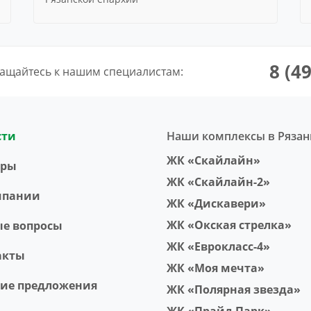
8 (4
ащайтесь к нашим специалистам:
сти
Наши комплексы в Рязан
ЖК «Скайлайн»
еры
ЖК «Скайлайн-2»
мпании
ЖК «Дискавери»
ЖК «Окская стрелка»
ые вопросы
ЖК «Еврокласс-4»
акты
ЖК «Моя мечта»
чие предложения
ЖК «Полярная звезда»