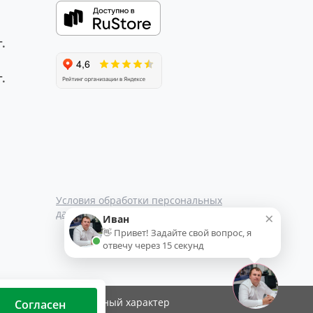
.
.
Условия обработки персональных
данных
×
Иван
👋 Привет! Задайте свой вопрос, я
отвечу через 15 секунд
ти носят информационный характер
Согласен