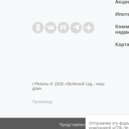
Акци
Ипот
Комм
недв
Карта
г.Рязань © 2026 «Зелёный сад - наш
дом»
Промокод:
Отправляя эту форм
Представленные на сайте ГК «Зел
компанией «СПК-Зе