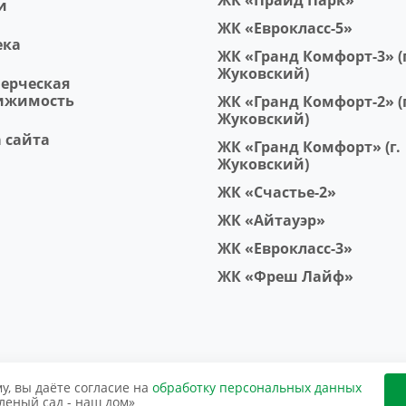
ЖК «Прайд Парк»
и
ЖК «Еврокласс-5»
ека
ЖК «Гранд Комфорт-3» (г
Жуковский)
ерческая
ижимость
ЖК «Гранд Комфорт-2» (г
Жуковский)
 сайта
ЖК «Гранд Комфорт» (г.
Жуковский)
ЖК «Счастье-2»
ЖК «Айтауэр»
ЖК «Еврокласс-3»
ЖК «Фреш Лайф»
у, вы даёте согласие на
обработку персональных данных
ёный Сад» сведения, в том числе о цене объектов недвижимос
леный сад - наш дом»