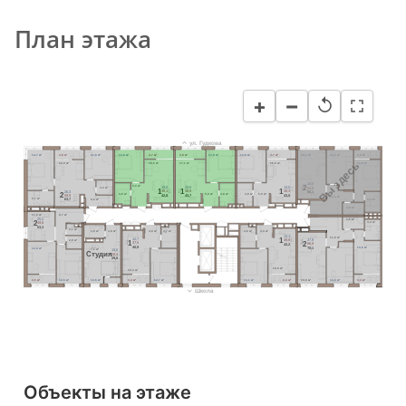
План этажа
−
+
↺
ул. Гудкова
14,7 м²
3,8 м²
11,6 м²
13,0 м²
3,7 м²
3,8 м²
13,0 м²
13,0 м²
3,7 м²
19,1 м²
13,7 м²
3,3 м²
Вы здесь
18,0 м²
16,5 м²
17,1 м²
16,5 м²
12,9 м²
26,6
5,0 м²
2
3,3 м²
13,0
13,0
13,0
64,8
1
1
1
39,1
39,9
39,3
26,3
68,1
2
4,6 м²
5,0 м²
4,8 м²
4,8 м²
5,0 м²
42,8
43,7
43,0
59,9
11,1 м²
5,7 м²
4,4 м²
63,7
6,6 м²
3,6 м²
8,7 м²
11,0 м²
25,2
3,6 м²
2
4,4 м²
49,8
53,3
2,1 м²
3,8 м²
3,8 м²
4,8 м²
4,7 м²
4,8 м²
4,9 м²
13,1
11,0 м²
1
12,7
27,9
38,8
2,8 м²
1
2
37,5
66,8
42,2
13,6 м²
40,9
70,1
12,6 м²
7,1 м²
13,6
Cтудия
28,3
29,8
16,0 м²
15,3 м²
3,5 м²
12,6 м²
13,6 м²
3,4 м²
12,7 м²
13,1 м²
3,4 м²
19,9 м²
14,3 м²
3,3 м²
Школа
Объекты на этаже