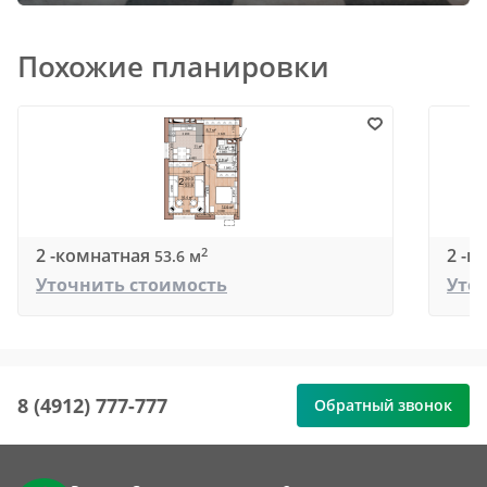
Похожие планировки
2 -комнатная
2 -к
2
53.6 м
Уточнить стоимость
Уто
8 (4912) 777-777
Обратный звонок