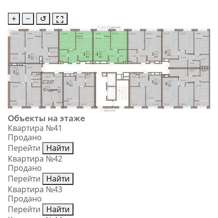
+
−
↺
ул. Гудкова
14,7 м²
3,8 м²
11,6 м²
13,0 м²
3,7 м²
3,8 м²
13,0 м²
13,0 м²
3,7 м²
19,1 м²
13,7 м²
3,3 м²
18,0 м²
16,5 м²
17,1 м²
16,5 м²
12,9 м²
26,6
5,0 м²
2
13,0
13,0
13,0
3,3 м²
64,8
1
1
1
39,1
39,9
39,3
26,3
68,1
2
4,6 м²
5,0 м²
4,8 м²
4,8 м²
5,0 м²
42,8
43,7
43,0
59,9
11,1 м²
5,7 м²
63,7
4,4 м²
6,6 м²
3,6 м²
8,7 м²
11,0 м²
25,2
3,6 м²
2
4,4 м²
49,8
53,3
2,1 м²
3,8 м²
3,8 м²
4,8 м²
4,7 м²
4,8 м²
4,9 м²
13,1
11,0 м²
1
12,7
27,9
38,8
2,8 м²
1
2
37,5
66,8
42,2
40,9
13,6 м²
70,1
12,6 м²
7,1 м²
13,6
Cтудия
28,3
29,8
16,0 м²
15,3 м²
3,5 м²
12,6 м²
13,6 м²
3,4 м²
12,7 м²
13,1 м²
3,4 м²
19,9 м²
14,3 м²
3,3 м²
Школа
Объекты на этаже
Квартира №41
Продано
Перейти
Найти
Квартира №42
Продано
Перейти
Найти
Квартира №43
Продано
Перейти
Найти