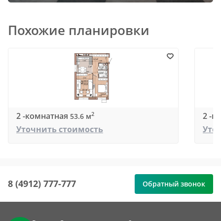
Похожие планировки
2 -комнатная
2 -к
2
53.6 м
Уточнить стоимость
Уто
8 (4912) 777-777
Обратный звонок