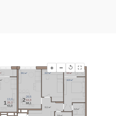
−
+
↺
м²
19,1 м²
13,7 м²
3,3 м²
 м²
12,9 м²
26,6
2
13,0
64,8
1
39,3
68,1
43,0
11,1 м²
4,4 м²
3,6 м²