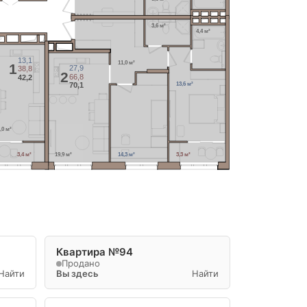
3,6 м²
4,4 м²
13,1
11,0 м²
1
27,9
38,8
2
66,8
42,2
13,6 м²
70,1
,0 м²
3,4 м²
19,9 м²
14,3 м²
3,3 м²
Квартира №94
Продано
Найти
Вы здесь
Найти