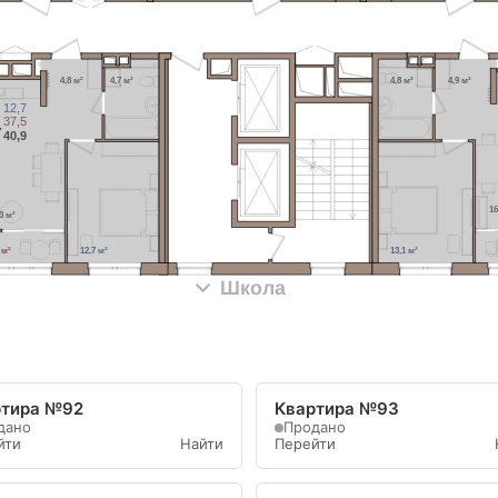
4,8 м²
4,7 м²
4,8 м²
4,9 м²
12,7
1
37,5
40,9
16
,3 м²
 м²
12,7 м²
13,1 м²
Школа
ртира №92
Квартира №93
дано
Продано
йти
Найти
Перейти