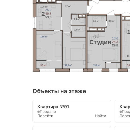
8,7 м²
11,0 м²
25,2
2
49,8
53,3
2,1 м²
3,8 м²
3,8 м²
2,8 м²
12,6 м²
7,1 м²
13,6
Cтудия
28,3
29,8
15
3,5 м²
12,6 м²
13,6 м²
3,4
Объекты на этаже
Квартира №91
Ква
Продано
Про
Перейти
Найти
Пере