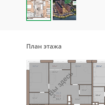
План этажа
14,7 м²
3,8 м²
11,6 м²
13,0 м²
Вы здесь
18,0 м²
3,3 м²
26,3
2
4,6 м²
59,9
5,7 м²
63,7
6,6 м²