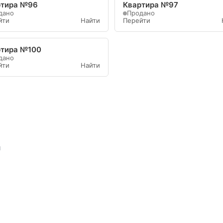
ртира №96
Квартира №97
дано
Продано
йти
Найти
Перейти
ртира №100
дано
йти
Найти
а