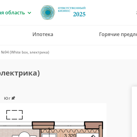
я область
Ипотека
Горячие пред
8 (4912) 777-777
№94 (White box, электрика)
office@green-gar
электрика)
Юг