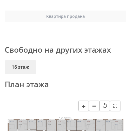
Квартира продана
Свободно на других этажах
16 этаж
План этажа
−
+
↺
ул. Гудкова
14,7 м²
3,8 м²
11,6 м²
13,0 м²
3,7 м²
3,8 м²
13,0 м²
13,0 м²
3,7 м²
19,1 м²
13,7 м²
3,3 м²
18,0 м²
16,5 м²
17,1 м²
16,5 м²
12,9 м²
26,6