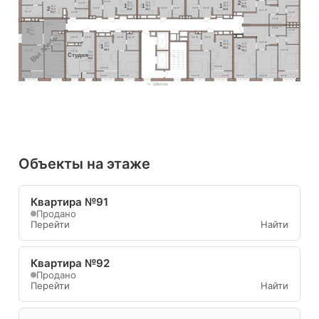
5,0 м²
2
3,3 м²
13,0
13,0
13,0
64,8
1
1
1
39,1
39,9
39,3
26,3
68,1
2
4,6 м²
5,0 м²
4,8 м²
4,8 м²
5,0 м²
42,8
43,7
43,0
59,9
11,1 м²
5,7 м²
4,4 м²
63,7
6,6 м²
3,6 м²
8,7 м²
11,0 м²
25,2
3,6 м²
2
4,4 м²
49,8
53,3
Вы здесь
2,1 м²
3,8 м²
3,8 м²
4,8 м²
4,7 м²
4,8 м²
4,9 м²
13,1
11,0 м²
1
12,7
27,9
38,8
2,8 м²
1
2
37,5
66,8
42,2
13,6 м²
40,9
70,1
12,6 м²
7,1 м²
13,6
Cтудия
28,3
29,8
16,0 м²
15,3 м²
3,5 м²
12,6 м²
13,6 м²
3,4 м²
12,7 м²
13,1 м²
3,4 м²
19,9 м²
14,3 м²
3,3 м²
Школа
Объекты на этаже
Квартира №91
Продано
Перейти
Найти
Квартира №92
Продано
Перейти
Найти