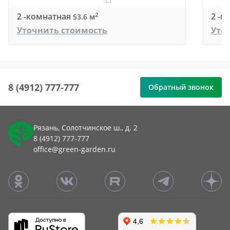
2 -комнатная
2 -к
2
53.6 м
Уточнить стоимость
Уто
8 (4912) 777-777
Обратный звонок
Рязань, Солотчинское ш., д. 2
8 (4912) 777-777
office@green-garden.ru