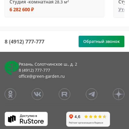
Студия -комнатная
Студ
2
28.3 м
6 282 600 ₽
Уто
8 (4912) 777-777
Обратный звонок
Рязань, Солотчинское ш., д. 2
8 (4912) 777-777
office@green-garden.ru