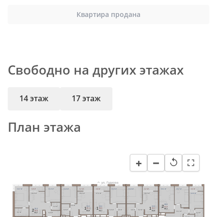
Квартира продана
Свободно на других этажах
14 этаж
17 этаж
План этажа
−
+
↺
ул. Гудкова
14,7 м²
3,8 м²
11,6 м²
13,0 м²
3,7 м²
3,8 м²
13,0 м²
13,0 м²
3,7 м²
19,1 м²
13,7 м²
3,3 м²
18,0 м²
16,5 м²
17,1 м²
16,5 м²
12,9 м²
26,6
5,0 м²
2
3,3 м²
13,0
13,0
13,0
64,8
1
1
1
39,1
39,9
39,3
26,3
68,1
2
4,6 м²
5,0 м²
4,8 м²
4,8 м²
5,0 м²
42,8
43,7
43,0
59,9
11,1 м²
5,7 м²
4,4 м²
63,7
6,6 м²
3,6 м²