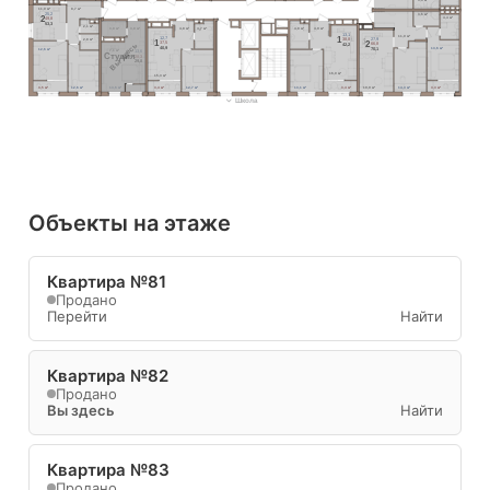
8,7 м²
11,0 м²
25,2
3,6 м²
2
4,4 м²
49,8
53,3
2,1 м²
3,8 м²
3,8 м²
4,8 м²
4,7 м²
4,8 м²
4,9 м²
13,1
11,0 м²
1
12,7
27,9
38,8
2,8 м²
1
2
Вы здесь
37,5
66,8
42,2
13,6 м²
40,9
70,1
12,6 м²
7,1 м²
13,6
Cтудия
28,3
29,8
16,0 м²
15,3 м²
3,5 м²
12,6 м²
13,6 м²
3,4 м²
12,7 м²
13,1 м²
3,4 м²
19,9 м²
14,3 м²
3,3 м²
Школа
Объекты на этаже
Квартира №81
Продано
Перейти
Найти
Квартира №82
Продано
Вы здесь
Найти
Квартира №83
Продано