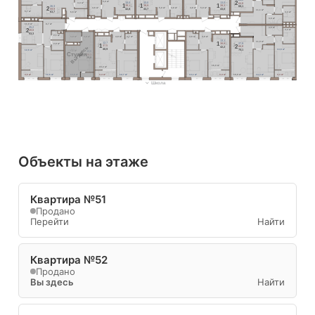
5,0 м²
2
3,3 м²
13,0
13,0
13,0
64,8
1
1
1
39,1
39,9
39,3
26,3
68,1
2
4,6 м²
5,0 м²
4,8 м²
4,8 м²
5,0 м²
42,8
43,7
43,0
59,9
11,1 м²
5,7 м²
4,4 м²
63,7
6,6 м²
3,6 м²
8,7 м²
11,0 м²
25,2
3,6 м²
2
4,4 м²
49,8
53,3
2,1 м²
3,8 м²
3,8 м²
4,8 м²
4,7 м²
4,8 м²
4,9 м²
13,1
11,0 м²
1
12,7
27,9
38,8
2,8 м²
1
2
Вы здесь
37,5
66,8
42,2
13,6 м²
40,9
70,1
12,6 м²
7,1 м²
13,6
Cтудия
28,3
29,8
16,0 м²
15,3 м²
3,5 м²
12,6 м²
13,6 м²
3,4 м²
12,7 м²
13,1 м²
3,4 м²
19,9 м²
14,3 м²
3,3 м²
Школа
Объекты на этаже
Квартира №51
Продано
Перейти
Найти
Квартира №52
Продано
Вы здесь
Найти