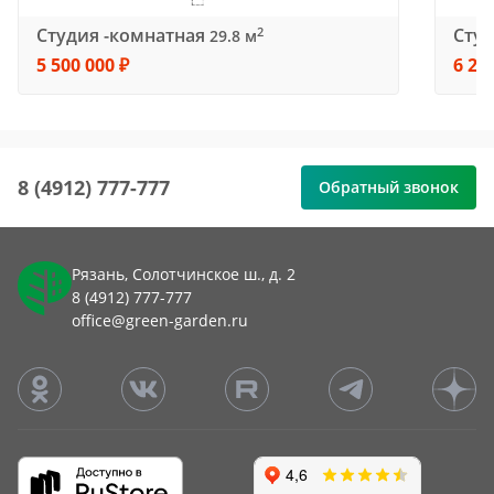
Студия -комнатная
Студ
2
29.8 м
5 500 000 ₽
6 28
8 (4912) 777-777
Обратный звонок
Рязань, Солотчинское ш., д. 2
8 (4912) 777-777
office@green-garden.ru