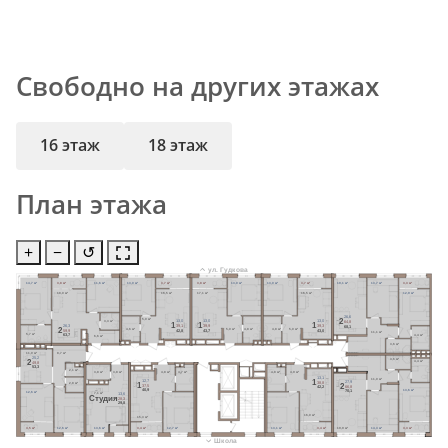
Свободно на других этажах
16 этаж
18 этаж
План этажа
+
−
↺
ул. Гудкова
14,7 м²
3,8 м²
11,6 м²
13,0 м²
3,7 м²
3,8 м²
13,0 м²
13,0 м²
3,7 м²
19,1 м²
13,7 м²
3,3 м²
18,0 м²
16,5 м²
17,1 м²
16,5 м²
12,9 м²
26,6
5,0 м²
2
13,0
13,0
13,0
3,3 м²
64,8
1
1
1
39,1
39,9
39,3
26,3
68,1
2
4,6 м²
5,0 м²
4,8 м²
4,8 м²
5,0 м²
42,8
43,7
43,0
59,9
11,1 м²
5,7 м²
63,7
4,4 м²
6,6 м²
3,6 м²
8,7 м²
11,0 м²
25,2
3,6 м²
2
4,4 м²
49,8
53,3
2,1 м²
3,8 м²
3,8 м²
4,8 м²
4,7 м²
4,8 м²
4,9 м²
13,1
11,0 м²
1
12,7
27,9
38,8
2,8 м²
1
2
37,5
66,8
42,2
40,9
13,6 м²
70,1
12,6 м²
7,1 м²
13,6
Cтудия
28,3
29,8
16,0 м²
15,3 м²
3,5 м²
12,6 м²
13,6 м²
3,4 м²
12,7 м²
13,1 м²
3,4 м²
19,9 м²
14,3 м²
3,3 м²
Школа