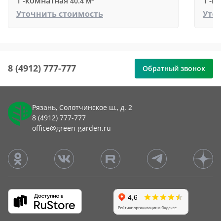
1 -комнатная
1 -к
40.4 м
Уточнить стоимость
Уто
8 (4912) 777-777
Обратный звонок
Рязань, Солотчинское ш., д. 2
8 (4912) 777-777
office@green-garden.ru