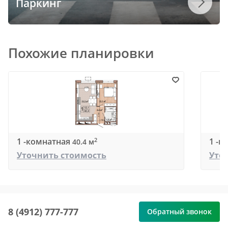
Паркинг
Похожие планировки
1 -комнатная
1 -к
2
40.4 м
Уточнить стоимость
Уто
8 (4912) 777-777
Обратный звонок