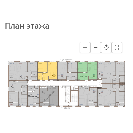
План этажа
−
+
↺
ул. Гудкова
14,7 м²
3,8 м²
11,6 м²
13,0 м²
3,7 м²
3,8 м²
13,0 м²
13,0 м²
3,7 м²
19,1 м²
13,7 м²
3,3 м²
18,0 м²
16,5 м²
17,1 м²
16,5 м²
12,9 м²
26,6
5,0 м²
2
3,3 м²
13,0
13,0
13,0
64,8
1
1
1
39,1
39,9
39,3
26,3
68,1
2
4,6 м²
5,0 м²
4,8 м²
4,8 м²
5,0 м²
42,8
43,7
43,0
59,9
11,1 м²
5,7 м²
4,4 м²
63,7
6,6 м²
3,6 м²
8,7 м²
11,0 м²
25,2
3,6 м²
2
4,4 м²
49,8
53,3
2,1 м²
3,8 м²
3,8 м²
4,8 м²
4,7 м²
4,8 м²
4,9 м²
13,1
Вы здесь
11,0 м²
1
12,7
27,9
38,8
2,8 м²
1
2
37,5
66,8
42,2
13,6 м²
40,9
70,1
12,6 м²
7,1 м²
13,6
Cтудия
28,3
29,8
16,0 м²
15,3 м²
3,5 м²
12,6 м²
13,6 м²
3,4 м²
12,7 м²
13,1 м²
3,4 м²
19,9 м²
14,3 м²
3,3 м²
Школа