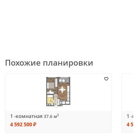
Похожие планировки
1 -комнатная
1 -к
2
37.6 м
4 592 500 ₽
4 59