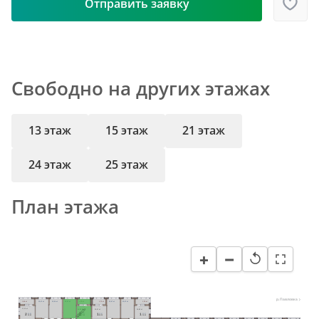
Отправить заявку
Свободно на других этажах
13 этаж
15 этаж
21 этаж
24 этаж
25 этаж
План этажа
−
+
↺
р. Павловка
1,84 м²
12,47 м²
12,34 м²
12,47 м²
1,72 м²
1,72 м²
12,47 м²
12,47 м²
1,78 м²
Вы здесь
17,12 м²
14,56 м²
15,47 м²
16,82 м²
2
1
1
1
24,81
12,47
12,47
12,47
59,96
37,60
38,28
39,69