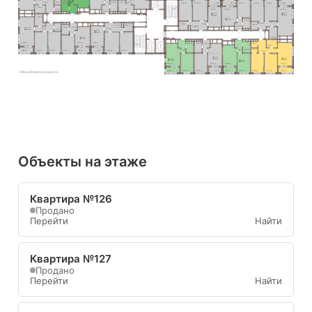
8,11 м²
1,65 м²
4,45 м²
4,40 м²
4,22 м²
4,22 м²
4,40 м²
13,67 м²
15,18 м²
1,60 м²
1,84 м²
11,31 м²
13,50 м²
13,49 м²
1,84 м²
4,36 м²
2,07 м²
13,05 м²
14,22 м²
21,55 м²
4,40 м²
2
26,99
2
28,85
64,62
55,35
5,24 м²
1
11,31
35,01
3,71 м²
6,15 м²
3,80 м²
6,25 м²
2,85 м²
1,80 м²
3,80 м²
3,93 м²
1,80 м²
2
3,71 м²
3,95 м²
26,99
6,15 м²
6,25 м²
2,85 м²
64,62
2
28,85
55,35
1
11,31
5,24 м²
35,00
21,55 м²
14,19 м²
13,05 м²
4,22 м²
4,22 м²
4,40 м²
2,07 м²
4,36 м²
1,65 м²
2,37 м²
4,40 м²
4,45 м²
1,84 м²
13,49 м²
13,50 м²
11,31 м²
1,84 м²
1,6 м²
15,18 м²
13,67 м²
8,11 м²
1
12,47
2
24,81
1
12,47
38,28
1
59,96
12,47
38,34
37,60
15,47 м²
15,47 м²
14,56 м²
17,12 м²
1,78 м²
12,47 м²
12,47 м²
1,72 м²
1,72 м²
12,47 м²
12,34 м²
12,47 м²
1,84 м²
Михайловское шоссе
Объекты на этаже
Квартира №126
Продано
Перейти
Найти
Квартира №127
Продано
Перейти
Найти