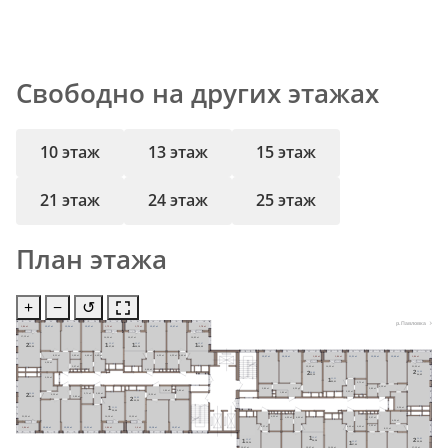
Свободно на других этажах
10 этаж
13 этаж
15 этаж
21 этаж
24 этаж
25 этаж
План этажа
+
−
↺
р. Павловка
1,84 м²
12,47 м²
12,34 м²
12,47 м²
1,72 м²
1,72 м²
12,47 м²
12,47 м²
1,78 м²
17,12 м²
14,56 м²
15,47 м²
16,82 м²
2
1
1
1
24,81
12,47
12,47
12,47
59,96
37,60
38,28
39,69
8,11 м²
1,65 м²
4,45 м²
4,40 м²
4,22 м²
4,22 м²
4,40 м²
13,67 м²
15,18 м²
1,60 м²
1,84 м²
11,31 м²
13,50 м²
13,49 м²
1,84 м²
4,36 м²
2,07 м²
13,05 м²
14,22 м²
21,55 м²
4,40 м²
2
26,99
2
28,85
64,62
55,35
5,24 м²
1
11,31
35,01
3,71 м²
6,15 м²
3,80 м²
6,25 м²
2,85 м²
1,80 м²
3,80 м²
3,93 м²
1,80 м²
3,71 м²
3,95 м²
2
26,99
6,15 м²
6,25 м²
2,85 м²
64,62
2
28,85
55,35
1
11,31
5,24 м²
35,00
21,55 м²
14,19 м²
13,05 м²
4,22 м²
4,22 м²
4,40 м²
2,07 м²
4,36 м²
1,65 м²
2,37 м²
4,40 м²
4,45 м²
1,84 м²
13,49 м²
13,50 м²
11,31 м²
1,84 м²
1,6 м²
15,18 м²
13,67 м²
8,11 м²
1
12,47
2
24,81
1
12,47
38,28
1
59,96
12,47
38,34
37,60
15,47 м²
15,47 м²
14,56 м²
17,12 м²