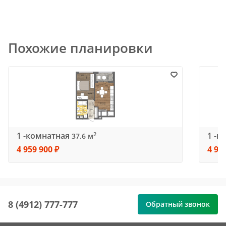
Похожие планировки
1 -комнатная
1 -к
2
37.6 м
4 959 900 ₽
4 95
8 (4912) 777-777
Обратный звонок