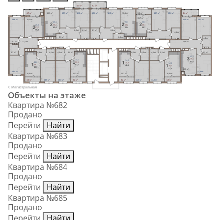
4,2 м²
4,2 м²
4,7 м²
18,1 м²
12,5 м²
12,6 м²
12,6 м²
12,5 м²
18,1 м²
3,6 м²
13,7 м²
12,6 м²
4,4 м²
13,7 м²
13,6 м²
18,2 м²
15,5 м²
13,4 м²
25,1
25,1
26,3
2
2
2
58,2
58,2
53,1
26,0
2
62,4
62,4
56,7
61,7
66,4
8,4 м²
4,1 м²
4,1 м²
8,4 м²
4,1 м²
9,0 м²
2,5 м²
2,5 м²
4,4 м²
2,2 м²
11,0 м²
13,9 м²
4,9 м²
4,3 м²
4,9 м²
4,2 м²
4,2 м²
4,9 м²
4,2 м²
4,2 м²
5,1 м²
2,2 м²
42,3
3
79,4
14,0
14,0
1
83,8
1
14,0
39,3
39,3
14,0
1
1
39,1
42,5
42,5
39,7
42,3
43,0
16,6 м²
12,4 м²
13,3 м²
16,0 м²
16,2 м²
16,2 м²
16,4 м²
3,2 м²
14,0 м²
14,0 м²
3,2 м²
3,2 м²
14,0 м²
14,0 м²
3,3 м²
Магистральная
Объекты на этаже
Квартира №682
Продано
Перейти
Найти
Квартира №683
Продано
Перейти
Найти
Квартира №684
Продано
Перейти
Найти
Квартира №685
Продано
Перейти
Найти