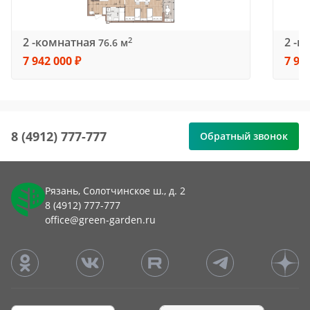
2 -комнатная
2 -к
2
76.6 м
7 942 000 ₽
7 95
8 (4912) 777-777
Обратный звонок
Рязань, Солотчинское ш., д. 2
8 (4912) 777-777
office@green-garden.ru