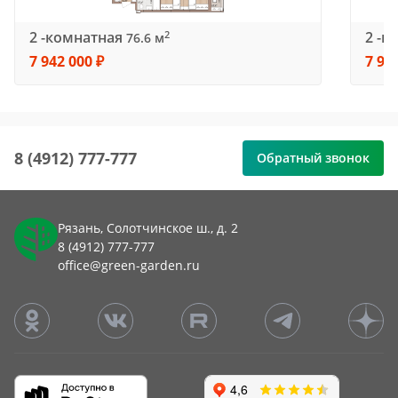
2 -комнатная
2 -к
2
76.6 м
7 942 000 ₽
7 95
8 (4912) 777-777
Обратный звонок
Рязань, Солотчинское ш., д. 2
8 (4912) 777-777
office@green-garden.ru