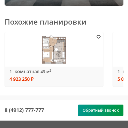
Похожие планировки
1 -комнатная
1 -к
2
43 м
4 923 250 ₽
5 03
8 (4912) 777-777
Обратный звонок