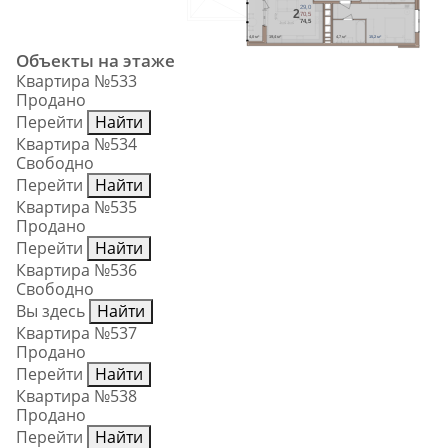
29,0
2
70,5
74,5
ПМ
4,0 м²
19,4 м²
4,7 м²
15,2 м²
Объекты на этаже
Квартира №533
Продано
Перейти
Найти
Квартира №534
Свободно
Перейти
Найти
Квартира №535
Продано
Перейти
Найти
Квартира №536
Свободно
Вы здесь
Найти
Квартира №537
Продано
Перейти
Найти
Квартира №538
Продано
Перейти
Найти