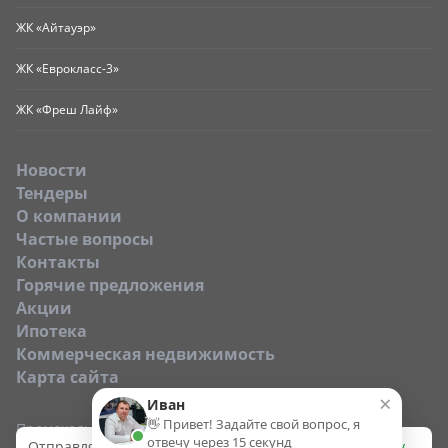
ЖК «Айтауэр»
ЖК «Еврокласс-3»
ЖК «Фреш Лайф»
Новости
Тендеры
O компании
Частые вопросы
Контакты
Горячие предложения
Акции
Ипотека
Коммерческая недвижимость
Карта сайта
×
Иван
👋 Привет! Задайте свой вопрос, я
Промокод:
отвечу через 15 секунд
Отправляя эту форму, вы даёте согласие на
обработку