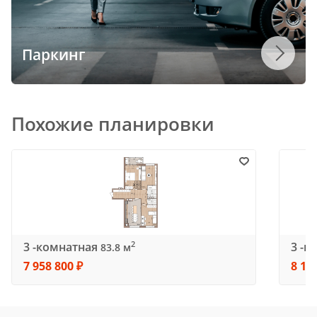
Паркинг
Похожие планировки
3 -комнатная
3 -к
2
83.8 м
7 958 800 ₽
8 17