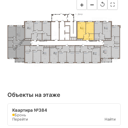
−
+
↺
Двор
19,5 м²
10,3 м²
14,9 м²
19,7 м²
14,0 м²
14,0 м²
19,5 м²
25,2
2
14,0
14,0
1
1
13,3 м²
17,2 м²
12,4 м²
64,6
42,8
42,6
9,1 м²
42,3
3
80,4
84,8
Вы здесь
2,2 м²
4,2 м²
4,9 м²
4,2 м²
6,6 м²
4,2 м²
4,9 м²
4,6 м²
13,9 м²
2,2 м²
11,0 м²
4,8 м²
2,5 м²
4,3 м²
4,3 м²
8,4 м²
2,5 м²
18,7 м²
9,0 м²
13,6 м²
17,5 м²
18,1 м²
18,1 м²
13,4 м²
15,6 м²
26,0
4,3 м²
8,4 м²
2
62,5
13,7 м²
26,3
24,8
2
2
24,8
2
67,2
12,6 м²
12,3 м²
12,3 м²
12,5 м²
12,5 м²
57,1
58,1
58,1
4,4 м²
4,7 м²
Объекты на этаже
Квартира №384
Бронь
Перейти
Найти