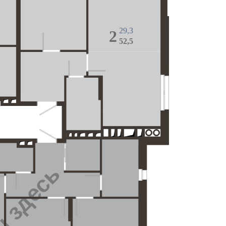
29,3
2
52,5
 здесь