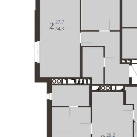
27,7
2
54,3
29,2