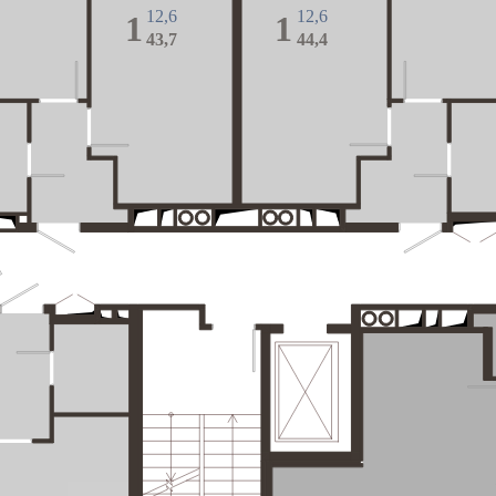
12,6
12,6
1
1
43,7
44,4
Вы