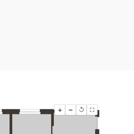
−
+
↺