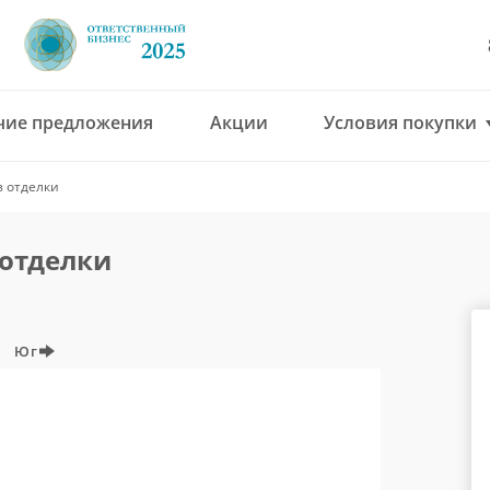
чие предложения
Акции
Условия покупки
8 (4912) 777-777
з отделки
office@green-gar
 отделки
Юг