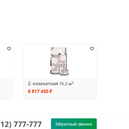
2 -комнатная
2 -ком
2
75.2 м
8 817 450 ₽
8 864 25
912) 777-777
Обратный звонок