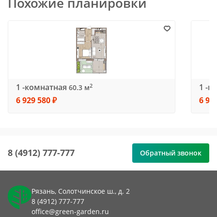
Похожие планировки
1 -комнатная
1 -к
2
60.3 м
6 929 580 ₽
6 97
8 (4912) 777-777
Обратный звонок
Рязань, Солотчинское ш., д. 2
8 (4912) 777-777
office@green-garden.ru