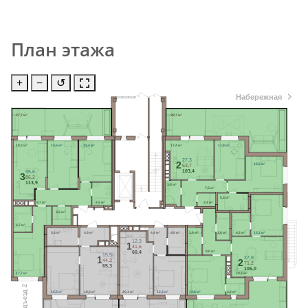
План этажа
+
−
↺
Набережная
27,7 м²
39,7 м²
18,2 м²
14,5 м²
13,4 м²
17,4 м²
11,8 м²
27,3
2
15,5 м²
63,7
103,4
45,6
3
86,2
113,9
3,8 м²
7,5 м²
5,3 м²
9,7 м²
4,5 м²
2,4 м²
3,5 м²
4,7 м²
5,8 м²
4,9 м²
4,4 м²
4,8 м²
3,9 м²
3,6 м²
4,2 м²
13,1 м²
12,3
1
41,6
8,0 м²
60,4
15,5
27,9
1
44,2
2
71,2
65,3
106,0
17,7 м²
20,4 м²
Подъезд 2
20,1 м²
12,3 м²
14,8 м²
15,5 м²
18,0 м²
3,2 м²