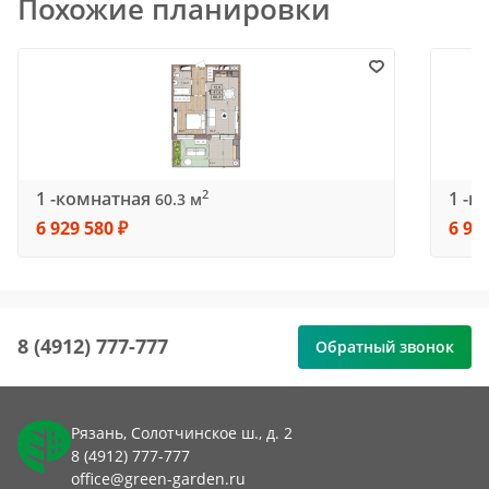
Похожие планировки
1 -комнатная
1 -к
2
60.3 м
6 929 580 ₽
6 97
8 (4912) 777-777
Обратный звонок
Рязань, Солотчинское ш., д. 2
8 (4912) 777-777
office@green-garden.ru