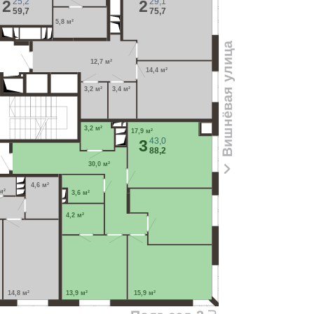
25,2
29,1
2
2
59,7
75,7
5,8 м²
Вишнёвая улица
12,7 м²
14,4 м²
3,2 м²
3,4 м²
3,2 м²
17,9 м²
43,0
3
88,2
30,0 м²
4,6 м²
м²
3,6 м²
4,2 м²
14,8 м²
13,9 м²
15,9 м²