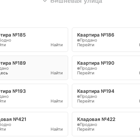
Вишнёвая улица
ртира №185
Квартира №186
бодно
Продано
йти
Найти
Перейти
ртира №189
Квартира №190
дано
Продано
десь
Найти
Перейти
ртира №193
Квартира №194
дано
Продано
йти
Найти
Перейти
довая №421
Кладовая №422
бодно
Продано
йти
Найти
Перейти