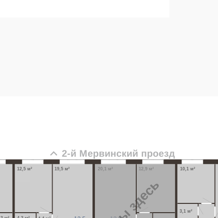
2-й Мервинский проезд
19,5 м²
20,1 м²
12,9 м²
12,5 м²
10,1 м²
Вы здесь
3,1 м²