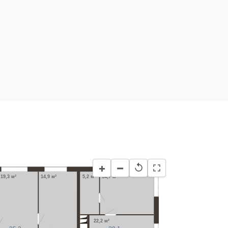
−
+
↺
19,3 м²
14,9 м²
5,2 м²
14,7 м²
22,2 м²