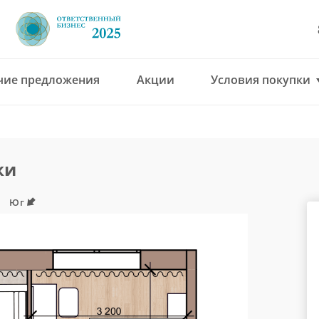
чие предложения
Акции
Условия покупки
8 (4912) 777-777
office@green-gar
ки
Юг