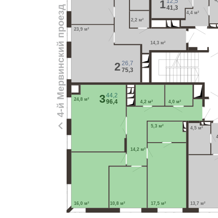
12,5
4
1
4-й Мервинский проезд
41,3
4,4 м²
2,2 м²
23,9 м²
14,3 м²
26,7
2
75,3
44,2
3
24,8 м²
96,4
4,2 м²
4,0 м²
5,3 м²
4,5 м²
14,2 м²
16,0 м²
10,8 м²
17,5 м²
13,7 м²