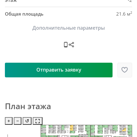
Этаж
-2
2
Общая площадь
21.6 м
Дополнительные параметры
Отправить заявку
План этажа
+
−
↺
H48
H63
H73
H40
H45
H51
H55
H87
H58
H84
H82
H61
H57
H69
H65
H93
H76
H79
H92
5.0 м²
5.9 м²
9.2 м²
8.9 м²
6.9 м²
6.2 м²
9.4 м²
5.9 м²
6.2 м²
8.4 м²
13.5 м²
6.0 м²
7.7 м²
10.0 м²
5.6 м²
9.0 м²
8.8 м²
9.4 м²
6.0 м²
H46
H49
H85
H52
H41
H80
H77
H62
H70
H59
H88
H91
H94
6.7 м²
4.7 м²
9.8 м²
5.9 м²
7.9 м²
H64
H66
H74
6.7 м²
8.5 м²
5.5 м²
9.2 м²
5.8 м²
6.4 м²
6.5 м²
8.7 м²
H83
5.1 м²
4.8 м²
9.8 м²
H56
H42
H50
H53
H47
Пом. уб. 
H86
H81
H78
H71
5.6 м²
H60
инв.
7.8 м²
10.0 м²
5.8 м²
7.1 м²
8.0 м²
H89
H90
4.6 м²
5.6 м²
7.3 м²
H95
8.9 м²
8.4 м²
7.4 м²
7.0 м²
7.1 м²
H75
8.4 м²
H43
6.6 м²
7.5 м²
H72
H67
H68
H96
H54
4.5 м²
4.3 м²
4.1 м²
H44
MM133
MM134
MM135
MM136
MM137
MM141
MM142
MM143
8.5 м²
3.9 м²
8.0 м²
21.7 м²