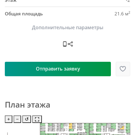
Этаж
-2
2
Общая площадь
21.6 м
Дополнительные параметры
Отправить заявку
План этажа
+
−
↺
H48
H63
H73
H40
H45
H51
H55
H87
H58
H84
H82
H61
H57
H69
H65
H93
H76
H79
H92
5.0 м²
5.9 м²
9.2 м²
8.9 м²
6.9 м²
6.2 м²
9.4 м²
5.9 м²
6.2 м²
8.4 м²
13.5 м²
6.0 м²
7.7 м²
10.0 м²
5.6 м²
9.0 м²
8.8 м²
9.4 м²
6.0 м²
H46
H49
H85
H52
H41
H80
H77
H62
H70
H59
H88
H91
H94
6.7 м²
4.7 м²
9.8 м²
5.9 м²
7.9 м²
H64
H66
H74
6.7 м²
8.5 м²
5.5 м²
9.2 м²
5.8 м²
6.4 м²
6.5 м²
8.7 м²
H83
5.1 м²
4.8 м²
9.8 м²
H56
H42
H50
H53
H47
Пом. уб. 
H86
H81
H78
H71
5.6 м²
H60
инв.
7.8 м²
10.0 м²
5.8 м²
7.1 м²
8.0 м²
H89
H90
4.6 м²
5.6 м²
7.3 м²
H95
8.9 м²
8.4 м²
7.4 м²
7.0 м²
7.1 м²
H75
8.4 м²
H43
6.6 м²
7.5 м²
H72
H67
H68
H96
H54
4.5 м²
4.3 м²
4.1 м²
H44
MM133
MM134
MM135
MM136
MM137
MM141
MM142
MM143
8.5 м²
3.9 м²
8.0 м²
21.7 м²