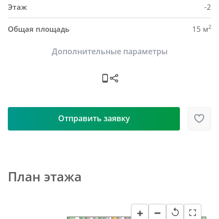
Этаж
-2
2
Общая площадь
15 м
Дополнительные параметры
Отправить заявку
План этажа
−
+
↺
H48
H63
H73
H40
H45
H51
H55
H87
H58
H84
H82
H61
H57
H69
H65
H93
H76
H79
H92