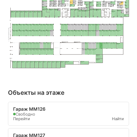
5.0 м²
5.9 м²
9.2 м²
8.9 м²
6.9 м²
6.2 м²
9.4 м²
5.9 м²
6.2 м²
8.4 м²
13.5 м²
6.0 м²
7.7 м²
10.0 м²
5.6 м²
9.0 м²
8.8 м²
9.4 м²
6.0 м²
H46
H49
H85
H52
H41
H80
H77
H62
H70
H59
H88
H91
H94
6.7 м²
4.7 м²
9.8 м²
5.9 м²
7.9 м²
H64
H66
H74
6.7 м²
8.5 м²
5.5 м²
9.2 м²
5.8 м²
6.4 м²
6.5 м²
8.7 м²
H83
5.1 м²
4.8 м²
9.8 м²
H56
H42
H50
H53
H47
Пом. уб. 
H86
H81
H78
H71
5.6 м²
H60
инв.
7.8 м²
10.0 м²
5.8 м²
7.1 м²
8.0 м²
H89
H90
4.6 м²
5.6 м²
7.3 м²
H95
8.9 м²
8.4 м²
7.4 м²
7.0 м²
7.1 м²
H75
8.4 м²
H43
6.6 м²
7.5 м²
H72
H67
H68
H96
H54
4.5 м²
4.3 м²
4.1 м²
H44
MM133
MM134
MM135
MM136
MM137
MM141
MM142
MM143
8.5 м²
3.9 м²
Лифтовый холл
8.0 м²
H99
MM145
37.1 м²
30.9 м²
29.9 м²
23.7 м²
21.7 м²
MM140
21.5 м²
21.7 м²
24.8 м²
MM138
MM139
Лифтовый холл
MM144
6.2 м²
28.0 м²
Тамбур-шлюз
22.8 м²
20.2 м²
19.4 м²
MM126
MM127
MM128
MM129
MM130
MM131
MM132
Тамбур-шлюз
Тамбур-шлюз
31.8 м²
Тамбур-шлюз
H97
22.3 м²
22.3 м²
22.3 м²
22.3 м²
22.3 м²
22.3 м²
22.3 м²
5.1 м²
H98
8.4 м²
MM175
MM174
MM173
MM172
MM171
MM170
MM169
MM168
MM167
MM166
MM165
MM164
MM163
MM162
MM161
MM160
MM159
MM158
MM157
MM156
MM155
MM154
MM153
MM152
MM151
MM150
MM149
MM148
MM147
MM146
17.0 м²
15.9 м²
15.9 м²
15.9 м²
15.9 м²
15.9 м²
15.9 м²
15.9 м²
15.9 м²
15.9 м²
15.9 м²
15.9 м²
17.0 м²
15.9 м²
15.9 м²
15.9 м²
15.9 м²
15.9 м²
15.9 м²
15.9 м²
17.1 м²
17.1 м²
15.5 м²
15.9 м²
15.9 м²
15.9 м²
15.9 м²
15.9 м²
15.9 м²
15.5 м²
II этап строительства
MM176
MM177
MM178
MM179
MM180
MM181
MM182
MM183
MM184
MM185
MM186
MM187
MM188
MM189
MM190
MM191
MM192
MM193
MM194
MM195
MM196
MM197
MM198
MM199
MM200
MM201
MM202
MM203
MM204
17.0 м²
15.9 м²
15.9 м²
15.9 м²
15.9 м²
15.9 м²
15.9 м²
15.9 м²
15.9 м²
15.9 м²
15.9 м²
15.9 м²
17.0 м²
15.9 м²
15.9 м²
15.9 м²
15.9 м²
15.9 м²
15.9 м²
15.5 м²
17.1 м²
17.1 м²
15.5 м²
15.9 м²
15.9 м²
15.9 м²
15.9 м²
15.9 м²
30.5 м²
Тамбур-шлюз
MM224
MM223
MM222
MM221
MM220
MM219
MM218
MM217
MM216
MM215
MM214
MM213
MM212
MM211
MM210
MM209
MM208
MM207
MM206
Тамбур
MM205
-шлюз
15.9 м²
15.9 м²
15.9 м²
15.9 м²
15.9 м²
15.9 м²
15.9 м²
15.9 м²
18.6 м²
15.0 м²
15.0 м²
16.5 м²
16.5 м²
15.0 м²
15.0 м²
15.0 м²
15.0 м²
15.0 м²
15.0 м²
28.9 м²
Вы здесь
Тамбур-шлюз
MM225
MM226
MM227
MM228
MM229
MM230
MM231
MM232
MM233
MM234
MM235
MM236
MM237
MM238
15.9 м²
15.9 м²
15.9 м²
15.9 м²
15.9 м²
15.9 м²
15.9 м²
15.9 м²
15.9 м²
15.9 м²
15.0 м²
15.0 м²
15.9 м²
46.0 м²
MM239
21.0 м²
MM240
21.0 м²
Тамбур-шлюз
MM254
MM253
MM252
MM251
MM250
MM249
MM248
MM247
MM246
MM245
MM244
MM243
MM242
MM241
23.4 м²
21.6 м²
21.6 м²
21.6 м²
21.6 м²
21.6 м²
21.6 м²
21.6 м²
21.6 м²
21.6 м²
22.2 м²
19.8 м²
22.9 м²
22.9 м²
Объекты на этаже
Гараж ММ126
Свободно
Перейти
Найти
Гараж ММ127